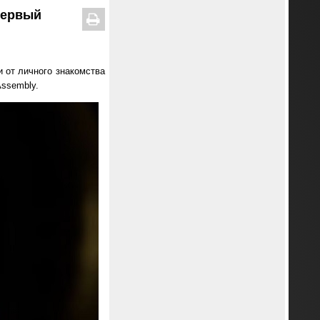
первый
 от личного знакомства
Assembly.