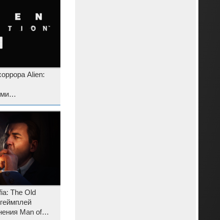
оррора Alien:
ыми
огрессивным
изменным
a: The Old
 геймплей
ения Man of