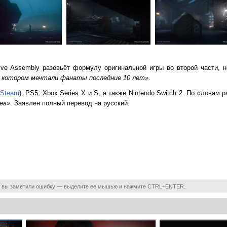
ive Assembly разовьёт формулу оригинальной игры во второй части, но 
о котором мечтали фанаты последние 10 лет»
.
Steam
), PS5, Xbox Series X и S, а также Nintendo Switch 2. По словам 
ев»
. Заявлен полный перевод на русский.
 вы заметили ошибку — выделите ее мышью и нажмите CTRL+ENTER.