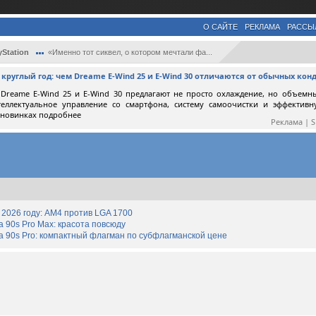
О САЙТЕ
РЕКЛАМА
РАССЫ
yStation
«Именно тот сиквел, о котором мечтали фа...
круглый год: чем Dreame E-Wind 25 и E-Wind 30 отличаются от обычных ко
Dreame E-Wind 25 и E-Wind 30 предлагают не просто охлаждение, но объемн
теллектуальное управление со смартфона, систему самоочистки и эффектив
 новинках подробнее
Реклама | 
2026 году: AM4 против LGA 1700
90s Pro Max: красота повсюду
 90s Pro: компактный флагман по субфлагманской цене