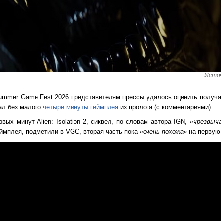
Источ
mmer Game Fest 2026 представителям прессы удалось оценить получас
зал без малого
четыре минуты геймплея
из пролога (с комментариями).
вых минут Alien: Isolation 2, сиквел, по словам автора IGN,
«чрезвыч
еймплея, подметили в VGC, вторая часть пока
«очень похожа»
на первую