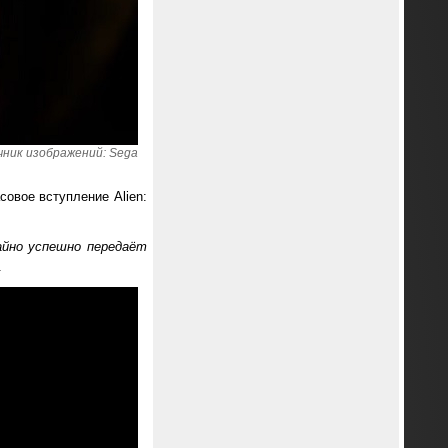
ник изображений: Sega
овое вступление Alien:
айно успешно передаёт
.