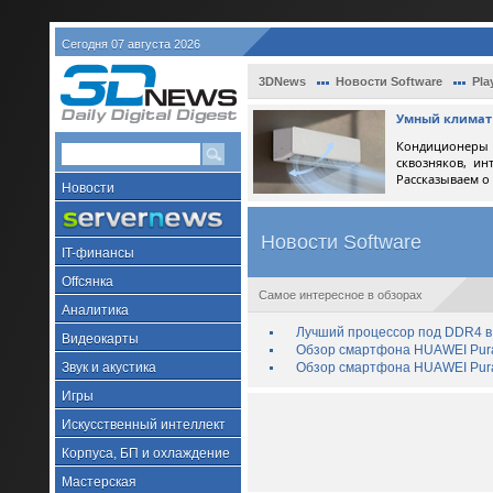
Сегодня 07 августа 2026
3DNews
Новости Software
Pla
Умный климат 
Кондиционеры 
сквозняков, ин
Рассказываем о
Новости
Новости Software
IT-финансы
Offсянка
Самое интересное в обзорах
Аналитика
Лучший процессор под DDR4 в 
Видеокарты
Обзор смартфона HUAWEI Pura 
Звук и акустика
Обзор смартфона HUAWEI Pura
Игры
Искусственный интеллект
Корпуса, БП и охлаждение
Мастерская