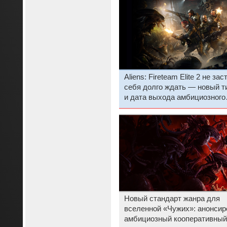
Aliens: Fireteam Elite 2 не зас
себя долго ждать — новый т
и дата выхода амбициозного
кооперативного шутера во
вселенной «Чужих»
Новый стандарт жанра для
вселенной «Чужих»: анонсир
амбициозный кооперативный