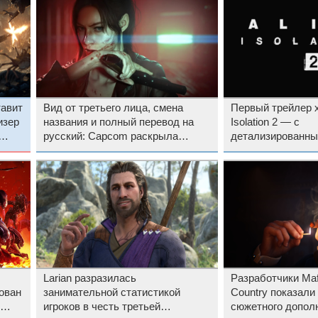
тавит
Вид от третьего лица, смена
Первый трейлер х
изер
названия и полный перевод на
Isolation 2 — с
русский: Capcom раскрыла
детализированн
новые подробности Resident Evil
интерьерами, пр
Veronica
освещением и не
Чужим
Larian разразилась
Разработчики Mafi
ован
занимательной статистикой
Country показали
игроков в честь третьей
сюжетного дополн