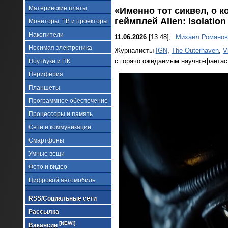
Материнские платы
«Именно тот сиквел, о 
геймплей Alien: Isolati
Мониторы, ТВ и проекторы
Накопители
11.06.2026
[13:48],
Михаил Романов
Носимая электроника
Журналисты
IGN
,
The Outerhaven
,
V
с горячо ожидаемым научно-фантасти
Ноутбуки и ПК
Периферия
Планшеты
Программное обеспечение
Процессоры и память
Сети и коммуникации
Смартфоны
Умные вещи
Фото и видео
Цифровой автомобиль
RSS/Социальные сети
Рассылка
[NEW!]
Вакансии