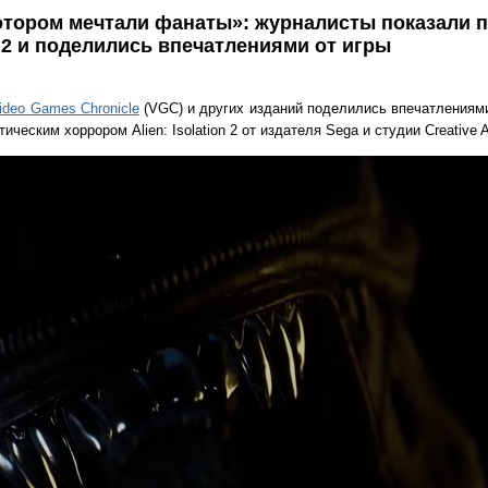
котором мечтали фанаты»: журналисты показали 
on 2 и поделились впечатлениями от игры
ideo Games Chronicle
(VGC) и других изданий поделились впечатлениями
ческим хоррором Alien: Isolation 2 от издателя Sega и студии Creative 