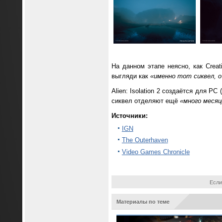
На данном этапе неясно, как Creat
выгляди как
«именно тот сиквел, 
Alien: Isolation 2 создаётся для PC (
сиквел отделяют ещё
«много месяц
Источники:
IGN
The Outerhaven
Video Games Chronicle
Если
Материалы по теме