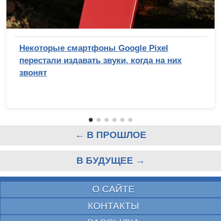
Некоторые смартфоны Google Pixel
перестали издавать звуки, когда на них
звонят
← В ПРОШЛОЕ
В БУДУЩЕЕ →
О САЙТЕ
КОНТАКТЫ