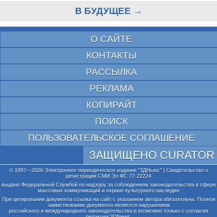
В БУДУЩЕЕ →
О САЙТЕ
КОНТАКТЫ
РАССЫЛКА
РЕКЛАМА
КОПИРАЙТ
ПОИСК
ПОЛЬЗОВАТЕЛЬСКОЕ СОГЛАШЕНИЕ
ЗАЩИЩЕНО CURATOR
© 1997—2026 Электронное периодическое издание "3ДНьюс" | Свидетельство о
регистрации СМИ Эл ФС 77-22224
выдано Федеральной Службой по надзору за соблюдением законодательства в сфере
массовых коммуникаций и охране культурного наследия
При цитировании документа ссылка на сайт с указанием автора обязательна. Полное
заимствование документа является нарушением
российского и международного законодательства и возможно только с согласия
редакции 3DNews.