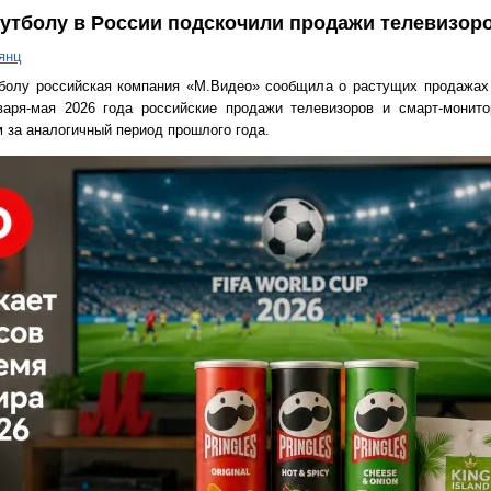
утболу в России подскочили продажи телевизор
янц
болу российская компания «М.Видео» сообщила о растущих продажах
варя-мая 2026 года российские продажи телевизоров и смарт-монито
м за аналогичный период прошлого года.