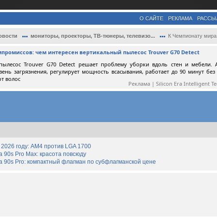
О САЙТЕ
РЕКЛАМА
РАССЫ
овости
мониторы, проекторы, ТВ-тюнеры, телевизо...
К Чемпионату мира по футболу в России по
мпромиссов: чем интересен вертикальный пылесос Trouver G70 Detect
пылесос Trouver G70 Detect решает проблему уборки вдоль стен и мебели. 
вень загрязнения, регулирует мощность всасывания, работает до 90 минут без
от волос
Реклама | Silicon Era Intelligent T
2026 году: AM4 против LGA 1700
90s Pro Max: красота повсюду
 90s Pro: компактный флагман по субфлагманской цене