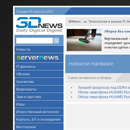
Сегодня 06 августа 2026
3DNews
Технологии и рынок IT. Н
Уборка без ко
Вертикальный 
определяет уро
очистки щётки 
Новости
Новости Hardware
IT-финансы
Offсянка
Самое интересное в обзорах
Аналитика
Лучший процессор под DDR4 в 
Видеокарты
Обзор смартфона HUAWEI Pura 
Звук и акустика
Обзор смартфона HUAWEI Pura
Игры
Искусственный интеллект
Корпуса, БП и охлаждение
Мастерская