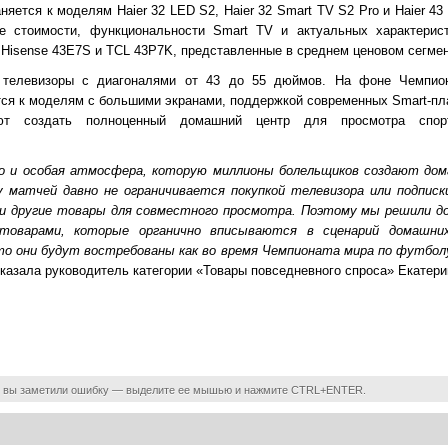
няется к моделям Haier 32 LED S2, Haier 32 Smart TV S2 Pro и Haier 4
е стоимости, функциональности Smart TV и актуальных характерис
Hisense 43E7S и TCL 43P7K, представленные в среднем ценовом сегмен
 телевизоры с диагоналями от 43 до 55 дюймов. На фоне Чемпио
ся к моделям с большими экранами, поддержкой современных Smart-п
яют создать полноценный домашний центр для просмотра спор
о и особая атмосфера, которую миллионы болельщиков создают дом
у матчей давно не ограничивается покупкой телевизора или подписк
 и другие товары для совместного просмотра. Поэтому мы решили 
товарами, которые органично вписываются в сценарий домашни
о они будут востребованы как во время Чемпионата мира по футболу,
казала руководитель категории «Товары повседневного спроса» Екатери
 вы заметили ошибку — выделите ее мышью и нажмите CTRL+ENTER.