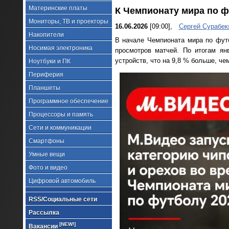
Материнские платы
К Чемпионату мира по ф
Мониторы, ТВ и проекторы
16.06.2026
[09:00],
Сергей Сурабек
Накопители
В начале Чемпионата мира по фут
Носимая электроника
просмотров матчей. По итогам ян
устройств, что на 9,8 % больше, че
Ноутбуки и ПК
Периферия
Планшеты
Программное обеспечение
Процессоры и память
Сети и коммуникации
Смартфоны
Умные вещи
Фото и видео
Цифровой автомобиль
RSS/Социальные сети
Рассылка
[NEW!]
Вакансии