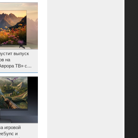
пустит выпуск
ов на
Аврора ТВ» с
а игровой
eeSync и