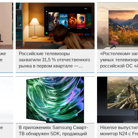
аже
Российские телевизоры
«Ростелеком» за
e
захватили 31,5 % отечественного
умных телевизор
рынка в первом квартале —
российской ОС «
сильнее всех вырос «Сбер», а
ИИ
упал Dexp
ие
В приложениях Samsung Смарт-
Hisense выпустил
ТВ обнаружен SDK, продающий
монитор N24 с Fr