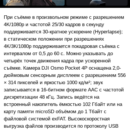
При съёмке в произвольном режиме с разрешением
4K/1080p и частотой 25/30 кадров в секунду
поддерживается 30-кратное ускорение (Hyperlapse);
в статическом положении при разрешениях
4K/3K/1080p поддерживается покадровая съёмка с
интервалом от 0,5 до 60 с. Можно указывать до
четырёх точек движения кадра при ускоренной
съёмке. Камера DJI Osmo Pocket 4P оснащена 2,0-
дюймовым сенсорным дисплеем с разрешением 556
× 314 пикселей и яркостью 1000 кд/м²; звук
записывается в 16-битном формате AAC с частотой
дискретизации 48 кГц. Запись ведётся на
встроенный накопитель ёмкостью 102 Гбайт или на
карту памяти microSD объёмом до 1 Тбайт с
файловой системой exFAT. Высокоскоростная
выгрузка файлов производится по протоколу USB