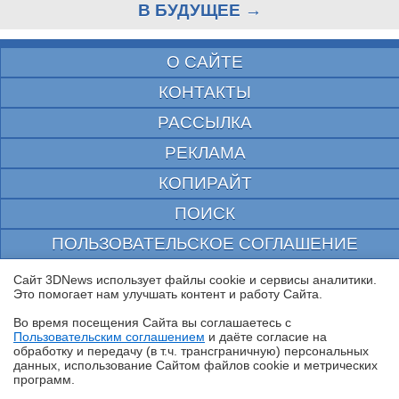
В БУДУЩЕЕ →
О САЙТЕ
КОНТАКТЫ
РАССЫЛКА
РЕКЛАМА
КОПИРАЙТ
ПОИСК
ПОЛЬЗОВАТЕЛЬСКОЕ СОГЛАШЕНИЕ
ЗАЩИЩЕНО CURATOR
Сайт 3DNews использует файлы cookie и сервисы аналитики.
Это помогает нам улучшать контент и работу Cайта.
© 1997—2026 Электронное периодическое издание "3ДНьюс" | Свидетельство о
регистрации СМИ Эл ФС 77-22224
Во время посещения Cайта вы соглашаетесь с
выдано Федеральной Службой по надзору за соблюдением законодательства в сфере
Пользовательским соглашением
и даёте согласие на
массовых коммуникаций и охране культурного наследия
✖
обработку и передачу (в т.ч. трансграничную) персональных
При цитировании документа ссылка на сайт с указанием автора обязательна. Полное
данных, использование Cайтом файлов cookie и метрических
заимствование документа является нарушением
программ.
российского и международного законодательства и возможно только с согласия
редакции 3DNews.