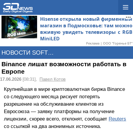
Hisense открыла новый фирменный
магазин в Подмосковье: там можно
вживую увидеть телевизоры с RGB
MiniLED
Реклама | ООО "Горенье БТ"
НОВОСТИ SOFTWARE
Binance лишат возможности работать в
Европе
17.06.2026
[08:31],
Павел Котов
Крупнейшая в мире криптовалютная биржа Binance
со следующего месяца рискует потерять
разрешение на обслуживание клиентов из
Евросоюза — заявку платформы на получение
лицензии, скорее всего, отклонят, сообщает
Reuters
со ссылкой на два анонимных источника.