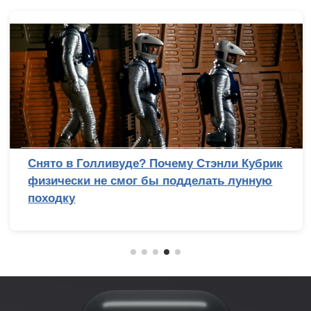
Снято в Голливуде? Почему Стэнли Кубрик
физически не смог бы подделать лунную
походку