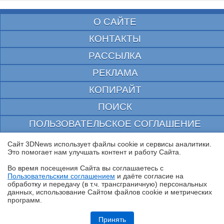
О САЙТЕ
КОНТАКТЫ
РАССЫЛКА
РЕКЛАМА
КОПИРАЙТ
ПОИСК
ПОЛЬЗОВАТЕЛЬСКОЕ СОГЛАШЕНИЕ
ЗАЩИЩЕНО CURATOR
Сайт 3DNews использует файлы cookie и сервисы аналитики.
Это помогает нам улучшать контент и работу Cайта.
© 1997—2026 Электронное периодическое издание "3ДНьюс" | Свидетельство о
регистрации СМИ Эл ФС 77-22224
Во время посещения Cайта вы соглашаетесь с
выдано Федеральной Службой по надзору за соблюдением законодательства в сфере
Пользовательским соглашением
и даёте согласие на
массовых коммуникаций и охране культурного наследия
✖
обработку и передачу (в т.ч. трансграничную) персональных
При цитировании документа ссылка на сайт с указанием автора обязательна. Полное
данных, использование Cайтом файлов cookie и метрических
заимствование документа является нарушением
программ.
российского и международного законодательства и возможно только с согласия
редакции 3DNews.
Обзор ноутбука ASUS Zenbook Duo UX8407A (UX8407AA-SN279X) с
двумя OLED-экранами
Принять