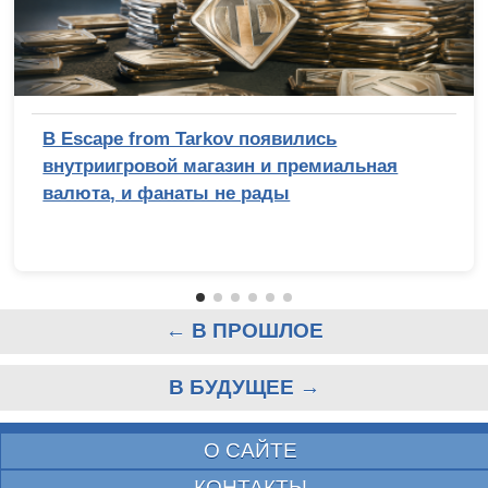
В Escape from Tarkov появились
внутриигровой магазин и премиальная
валюта, и фанаты не рады
← В ПРОШЛОЕ
В БУДУЩЕЕ →
О САЙТЕ
КОНТАКТЫ