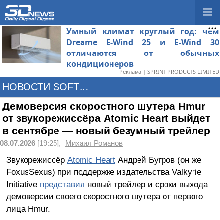
Умный климат круглый год: чем
Dreame E-Wind 25 и E-Wind 30
отличаются от обычных
кондиционеров
Реклама | SPRINT PRODUCTS LIMITED
НОВОСТИ SOFTWARE
Демоверсия скоростного шутера Hmur
от звукорежиссёра Atomic Heart выйдет
в сентябре — новый безумный трейлер
08.07.2026
[19:25],
Михаил Романов
Звукорежиссёр
Atomic Heart
Андрей Бугров (он же
FoxusSexus) при поддержке издательства Valkyrie
Initiative
представил
новый трейлер и сроки выхода
демоверсии своего скоростного шутера от первого
лица Hmur.