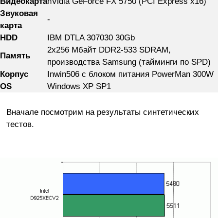
Видеокарта
nVidia GeForce FX 5750 (PCI Express x16)
Звуковая
-
карта
HDD
IBM DTLA 307030 30Gb
2x256 Мбайт DDR2-533 SDRAM,
Память
производства Samsung (тайминги по SPD)
Корпус
Inwin506 с блоком питания PowerMan 300W
OS
Windows XP SP1
Вначале посмотрим на результаты синтетических
тестов.