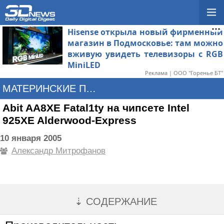
Hisense открыла новый фирменный
магазин в Подмосковье: там можно
вживую увидеть телевизоры с RGB
MiniLED
Реклама | ООО "Горенье БТ"
МАТЕРИНСКИЕ ПЛАТЫ
Abit AA8XE Fatal1ty на чипсете Intel
925XE Alderwood-Express
10 января 2005
Александр Митрофанов
⇣ СОДЕРЖАНИЕ