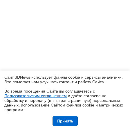
Сайт 3DNews использует файлы cookie и сервисы аналитики.
Это помогает нам улучшать контент и работу Cайта.
Во время посещения Cайта вы соглашаетесь с
Пользовательским соглашением
и даёте согласие на
✖
обработку и передачу (в т.ч. трансграничную) персональных
данных, использование Cайтом файлов cookie и метрических
программ.
Обзор робота-газонокосилки Dreame Roboticmower A1 Pro 2000: когда
на дачу приезжаешь только отдыхать
Принять