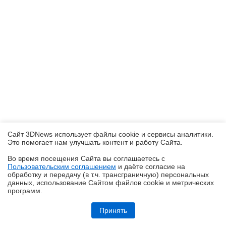
Сайт 3DNews использует файлы cookie и сервисы аналитики.
Это помогает нам улучшать контент и работу Cайта.
Во время посещения Cайта вы соглашаетесь с
Пользовательским соглашением
и даёте согласие на
✖
обработку и передачу (в т.ч. трансграничную) персональных
данных, использование Cайтом файлов cookie и метрических
программ.
Ryzen и двухранговая DDR5: проверяем комплект G.Skill Trident Z5
Royal DDR5-6400 CL32 64GB
Принять