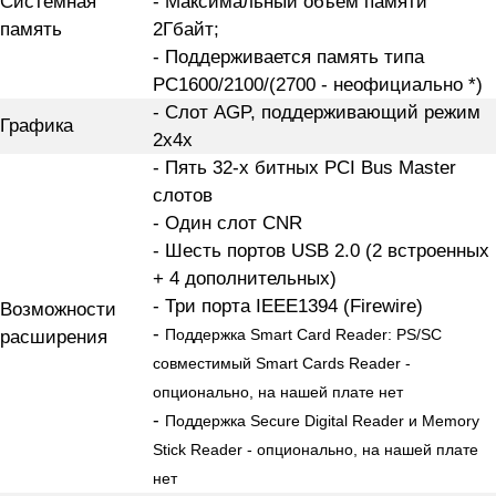
Системная
- Максимальный объем памяти
память
2Гбайт;
- Поддерживается память типа
PC1600/2100/(2700 - неофициально *)
- Слот AGP, поддерживающий режим
Графика
2x4x
- Пять 32-х битных PCI Bus Master
слотов
- Один слот CNR
- Шесть портов USB 2.0 (2 встроенных
+ 4 дополнительных)
- Три порта IEEE1394 (Firewire)
Возможности
-
расширения
Поддержка Smart Card Reader: PS/SC
совместимый Smart Cards Reader -
опционально, на нашей плате нет
-
Поддержка Secure Digital Reader и Memory
Stick Reader - опционально, на нашей плате
нет