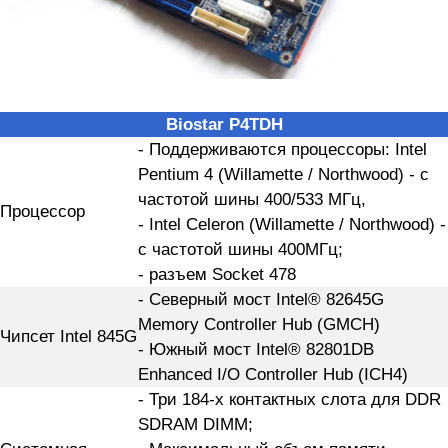
Biostar P4TDH
- Поддерживаются процессоры: Intel
Pentium 4 (Willamette / Northwood) - с
частотой шины 400/533 МГц,
Процессор
- Intel Celeron (Willamette / Northwood) -
с частотой шины 400МГц;
- разъем Socket 478
- Северный мост Intel® 82645G
Memory Controller Hub (GMCH)
Чипсет Intel 845G
- Южный мост Intel® 82801DB
Enhanced I/O Controller Hub (ICH4)
- Три 184-х контактных слота для DDR
SDRAM DIMM;