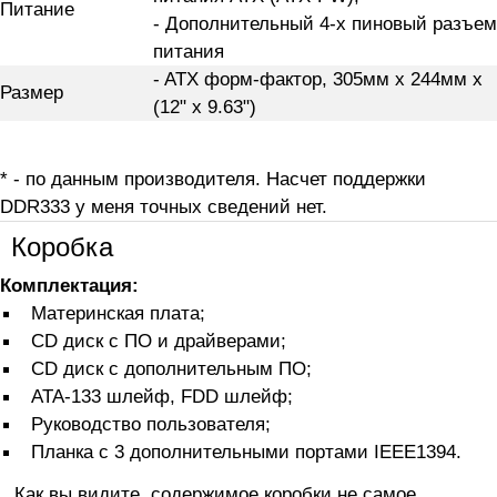
Питание
- Дополнительный 4-х пиновый разъем
питания
- ATX форм-фактор, 305мм х 244мм x
Размер
(12" х 9.63")
* - по данным производителя. Насчет поддержки
DDR333 у меня точных сведений нет.
Коробка
Комплектация:
Материнская плата;
CD диск с ПО и драйверами;
CD диск с дополнительным ПО;
ATA-133 шлейф, FDD шлейф;
Руководство пользователя;
Планка с 3 дополнительными портами IEEE1394.
Как вы видите, содержимое коробки не самое