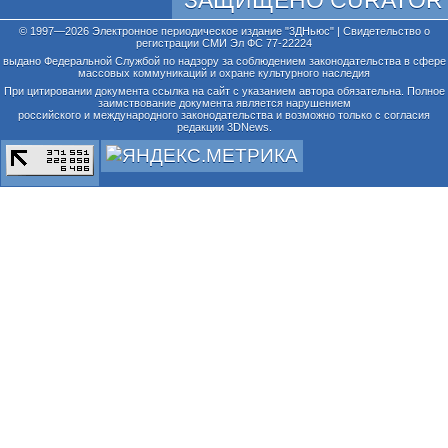
© 1997—2026 Электронное периодическое издание "3ДНьюс" | Свидетельство о
регистрации СМИ Эл ФС 77-22224
выдано Федеральной Службой по надзору за соблюдением законодательства в сфере
массовых коммуникаций и охране культурного наследия
При цитировании документа ссылка на сайт с указанием автора обязательна. Полное
заимствование документа является нарушением
российского и международного законодательства и возможно только с согласия
редакции 3DNews.