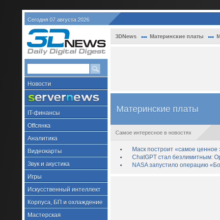
Сегодня 07 августа 2026
3DNews
Материнские платы
М
Новости
Материнские платы
IT-финансы
Offсянка
Самое интересное в новостях
Аналитика
Маск построит «самое ценное з
Видеокарты
ChatGPT стал безлимитным: Op
Звук и акустика
NASA запустило операцию «Бо
Игры
Искусственный интеллект
Корпуса, БП и охлаждение
Мастерская