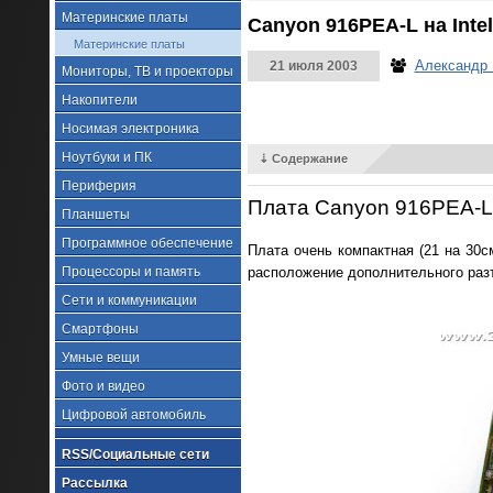
Материнские платы
Canyon 916PEA-L на Intel
Материнские платы
Александр
21 июля 2003
Мониторы, ТВ и проекторы
Накопители
Носимая электроника
Ноутбуки и ПК
⇣ Содержание
Периферия
Плата Canyon 916PEA-L
Планшеты
Программное обеспечение
Плата очень компактная (21 на 30с
расположение дополнительного разъ
Процессоры и память
Сети и коммуникации
Смартфоны
Умные вещи
Фото и видео
Цифровой автомобиль
RSS/Социальные сети
Рассылка