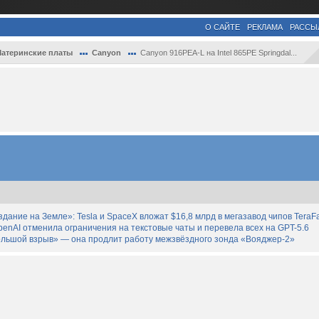
О САЙТЕ
РЕКЛАМА
РАССЫ
атеринские платы
Canyon
Canyon 916PEA-L на Intel 865PE Springdal...
дание на Земле»: Tesla и SpaceX вложат $16,8 млрд в мегазавод чипов TeraF
enAI отменила ограничения на текстовые чаты и перевела всех на GPT-5.6
льшой взрыв» — она продлит работу межзвёздного зонда «Вояджер-2»