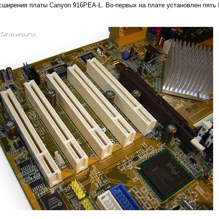
ширения платы Canyon 916PEA-L. Во-первых на плате установлен пять 