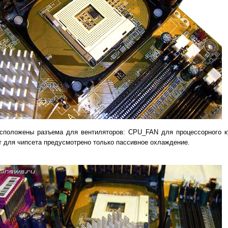
сположены разъема для вентиляторов: CPU_FAN для процессорного 
т для чипсета предусмотрено только пассивное охлаждение.