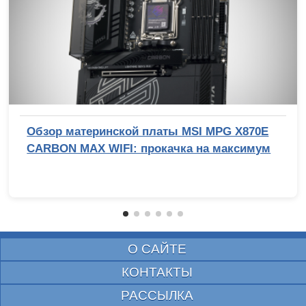
Обзор материнской платы MSI MPG X870E
CARBON MAX WIFI: прокачка на максимум
О САЙТЕ
КОНТАКТЫ
РАССЫЛКА