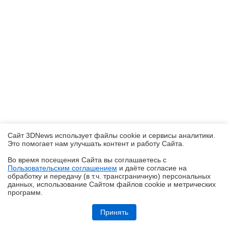
Сайт 3DNews использует файлы cookie и сервисы аналитики.
Это помогает нам улучшать контент и работу Cайта.
Во время посещения Cайта вы соглашаетесь с
Пользовательским соглашением
и даёте согласие на
✖
обработку и передачу (в т.ч. трансграничную) персональных
данных, использование Cайтом файлов cookie и метрических
программ.
Обзор игрового QD-OLED-монитора ASUS ROG Strix OLED
XG27AQDMES: самый доступный в линейке
Принять