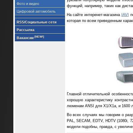
Фото и видео
функций, например, таких как диста
Цифровой автомобиль
На сайте интеренет-магазина
IAVI
по
которая по всем приведенным харак
RSS/Социальные сети
Рассылка
[NEW!]
Вакансии
Главной отличительной особенност
хорошую характеристику контрастно
люменам ANSI для Х1/Х1а, и 1600 
Во всех случаях мы говорим о раз
PAL, SECAM, EDTV, HDTV (1080i, 72
модели подобны, правда, с увеличе