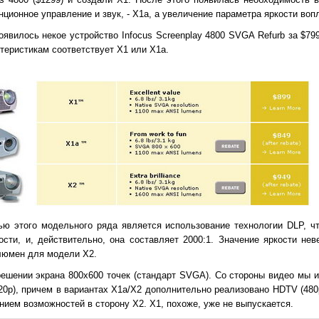
нционное управление и звук, - Х1а, а увеличение параметра яркости воп
явилось некое устройство Infocus Screenplay 4800 SVGA Refurb за $799 (
теристикам соответствует Х1 или Х1а.
ью этого модельного ряда является использование технологии DLP, ч
сти, и, действительно, она составляет 2000:1. Значение яркости нев
люмен для модели Х2.
решении экрана 800х600 точек (стандарт SVGA). Со стороны видео мы
0p), причем в вариантах Х1а/Х2 дополнительно реализовано HDTV (480
нием возможностей в сторону Х2. Х1, похоже, уже не выпускается.