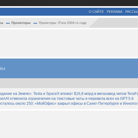
О САЙТЕ
РЕКЛАМА
РАССЫ
ры
Проекторы
Проекторы: ITоги 2004-го года
ры
дание на Земле»: Tesla и SpaceX вложат $16,8 млрд в мегазавод чипов TeraF
enAI отменила ограничения на текстовые чаты и перевела всех на GPT-5.6
осталось около 250: «МойОфис» закрыл офисы в Санкт-Петербурге и Иннопо