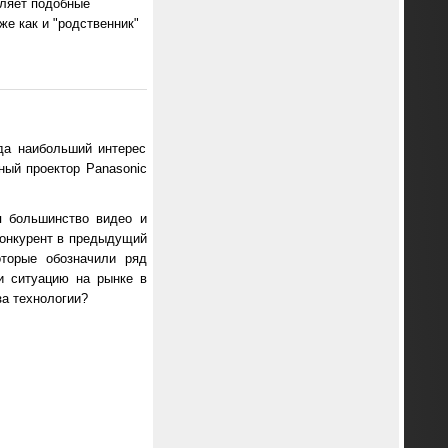
вляет подобные
же как и "родственник"
да наибольший интерес
ный проектор Panasonic
я большинство видео и
конкурент в предыдущий
оторые обозначили ряд
и ситуацию на рынке в
за технологии?