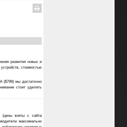
ления развития новых и
т устройств, стоимостью
A ($799) мы достаточно
внимание стоит уделить
 (цены взяты с сайта
зводители максимально
в добавлении некоторых