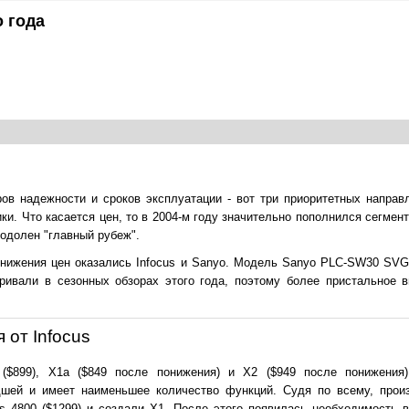
о года
ов надежности и сроков эксплуатации - вот три приоритетных направ
ки. Что касается цен, то в 2004-м году значительно пополнился сегмен
еодолен "главный рубеж".
нижения цен оказались Infocus и Sanyo. Модель Sanyo PLC-SW30 SVG
ривали в сезонных обзорах этого года, поэтому более пристальное 
 от Infocus
$899), Х1а ($849 после понижения) и Х2 ($949 после понижения)
дшей и имеет наименьшее количество функций. Судя по всему, прои
s 4800 ($1299) и создали Х1. После этого появилась необходимость 