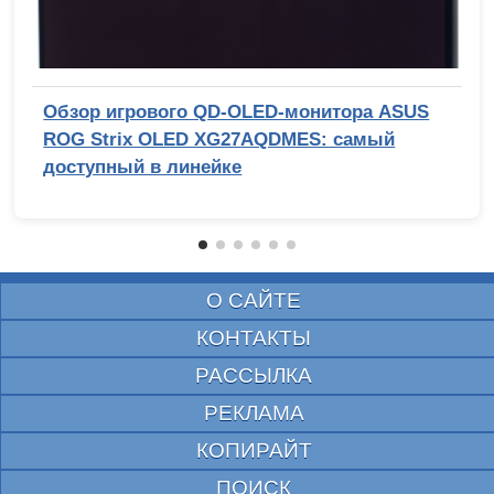
Обзор игрового QD-OLED-монитора ASUS
ROG Strix OLED XG27AQDMES: самый
доступный в линейке
О САЙТЕ
КОНТАКТЫ
РАССЫЛКА
РЕКЛАМА
КОПИРАЙТ
ПОИСК