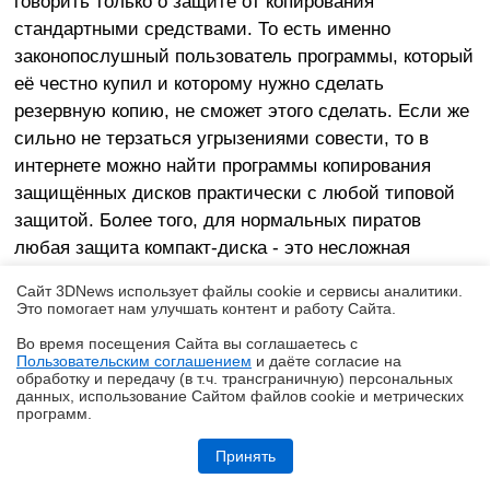
говорить только о защите от копирования
стандартными средствами. То есть именно
законопослушный пользователь программы, который
её честно купил и которому нужно сделать
резервную копию, не сможет этого сделать. Если же
сильно не терзаться угрызениями совести, то в
интернете можно найти программы копирования
защищённых дисков практически с любой типовой
защитой. Более того, для нормальных пиратов
любая защита компакт-диска - это несложная
головоломка, только чтобы немного развлечься.
Сайт 3DNews использует файлы cookie и сервисы аналитики.
Очень интересная защита применена, в частности,
Это помогает нам улучшать контент и работу Cайта.
на компакте с игрой "Казаки". Хорошая игра. Многие
Во время посещения Cайта вы соглашаетесь с
хотели бы иметь её копию (бесплатно, разумеется).
Пользовательским соглашением
и даёте согласие на
✖
обработку и передачу (в т.ч. трансграничную) персональных
Но скопировать её весьма непросто. Тем не менее
данных, использование Cайтом файлов cookie и метрических
на книжном рынке у любого продавца компакт-дисков
программ.
Обзор и тест системы жидкостного охлаждения DeepCool LT360 Vision
можно купить на выбор или лицензионную версию
ARGB с 4,5-дюймовым экраном
Принять
игры в красивой коробочке за 25 гривен, или