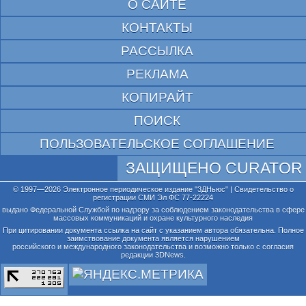
О САЙТЕ
КОНТАКТЫ
РАССЫЛКА
РЕКЛАМА
КОПИРАЙТ
ПОИСК
ПОЛЬЗОВАТЕЛЬСКОЕ СОГЛАШЕНИЕ
ЗАЩИЩЕНО CURATOR
© 1997—2026 Электронное периодическое издание "3ДНьюс" | Свидетельство о
регистрации СМИ Эл ФС 77-22224
выдано Федеральной Службой по надзору за соблюдением законодательства в сфере
массовых коммуникаций и охране культурного наследия
При цитировании документа ссылка на сайт с указанием автора обязательна. Полное
заимствование документа является нарушением
российского и международного законодательства и возможно только с согласия
редакции 3DNews.