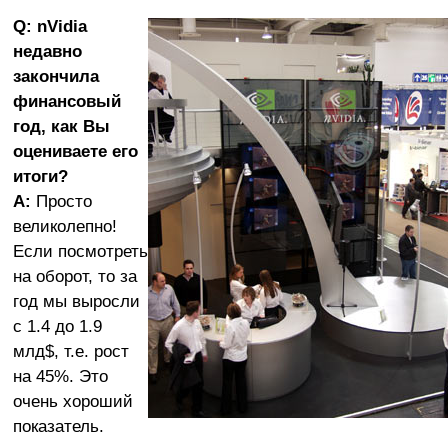
Q: nVidia
недавно
закончила
финансовый
год, как Вы
оцениваете его
итоги?
A:
Просто
великолепно!
Если посмотреть
на оборот, то за
год мы выросли
с 1.4 до 1.9
млд$, т.е. рост
на 45%. Это
очень хороший
показатель.