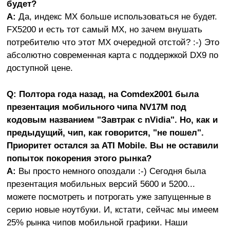
будет?
A:
Да, индекс MX больше использоваться не будет.
FX5200 и есть тот самый MX, но зачем внушать
потребителю что этот MX очередной отстой? :-) Это
абсолютно современная карта с поддержкой DX9 по
доступной цене.
Q: Полтора года назад, на Comdex2001 была
презентация мобильного чипа NV17M под
кодовым названием "Завтрак с nVidia". Но, как и
предыдущий, чип, как говорится, "не пошел".
Приоритет остался за ATI Mobile. Вы не оставили
попыток покорения этого рынка?
A:
Вы просто немного опоздали :-) Сегодня была
презентация мобильных версий 5600 и 5200...
можете посмотреть и потрогать уже запущенные в
серию новые ноутбуки. И, кстати, сейчас мы имеем
25% рынка чипов мобильной графики. Наши