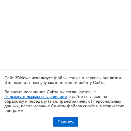
Сайт 3DNews использует файлы cookie и сервисы аналитики.
Это помогает нам улучшать контент и работу Cайта.
Во время посещения Cайта вы соглашаетесь с
Пользовательским соглашением
и даёте согласие на
✖
обработку и передачу (в т.ч. трансграничную) персональных
данных, использование Cайтом файлов cookie и метрических
программ.
Обзор системы жидкостного охлаждения MSI MEG CoreLiquid E15
360: экран-водопад теперь и на СЖО
Принять