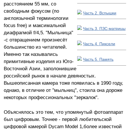
расстоянием 55 мм, со
свободным фокусом (по
Часть 2. Вспышки
англоязычной терминологии
focus free) и максимальной
Часть 3. ПЗС-матрицы
диафрагмой f/4,5. "Мыльница"
-с отвращением произнесёт
Часть 4. Пиксели
большинство из читателей.
Именно так назывались
Часть 5. Память
примитивные изделия из Юго-
Восточной Азии, заполонившие
российский рынок в начале девяностых.
Вышеописанная камера тоже появилась в 1990 году,
однако, в отличие от "мыльниц", стоила она дороже
некоторых профессиональных "зеркалок".
Объяснялось это тем, что упомянутый фотоаппарат
был цифровым. Точнее - первой любительской
цифровой камерой Dycam Model 1,более известной