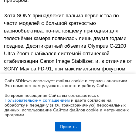
Хотя SONY принадлежит пальма первенства по
части моделей с большой кратностью
вариообъектива, по-настоящему пригодная для
телесъёмки камера появилась лишь двумя годами
позднее. Десятикратный объектив Olympus C-2100
Ultra Zoom снабжался системой оптической
стабилизации Canon Image Stabilizer, и, в отличие от
SONY Mavica FD-91, при максимальном фокусном
расстоянии 380 мм обеспечивал кадры без
Сайт 3DNews использует файлы cookie и сервисы аналитики.
"сдёргивания" при выдержках вплоть до 1/100
Это помогает нам улучшать контент и работу Cайта.
секунды.
Во время посещения Cайта вы соглашаетесь с
Пользовательским соглашением
и даёте согласие на
✖
обработку и передачу (в т.ч. трансграничную) персональных
данных, использование Cайтом файлов cookie и метрических
программ.
Обзор смартфона TECNO SPARK 50: все тренды разом — чуть
дороже 10 тысяч рублей
Принять