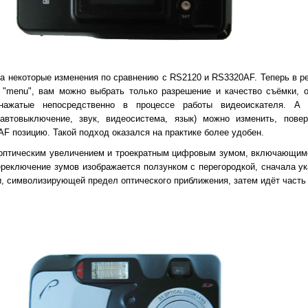
а некоторые изменения по сравнению с RS2120 и RS3320AF. Теперь в р
у "menu", вам можно выбрать только разрешение и качество съёмки, 
нажатые непосредственно в процессе работы видеоискателя. А 
автовыключение, звук, видеосистема, язык) можно изменить, пове
 позицию. Такой подход оказался на практике более удобен.
 оптическим увеличением и троекратным цифровым зумом, включающим
ереключение зумов изображается ползунком с перегородкой, сначала ук
и, символизирующей предел оптического приближения, затем идёт часть