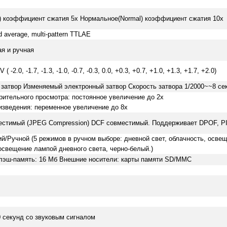
) коэффициент сжатия 5х Нормальное(Normal) коэффициент сжатия 10х
d average, multi-pattern TTLAE
я и ручная
 -2.0, -1.7, -1.3, -1.0, -0.7, -0.3, 0.0, +0.3, +0.7, +1.0, +1.3, +1.7, +2.0)
затвор Изменяемый электронный затвор Скорость затвора 1/2000~~8 се
ительного просмотра: постоянное увеличение до 2х
зведения: переменное увеличение до 8х
местимый (JPEG Compression) DCF совместимый. Поддерживает DPOF, P
й/Ручной (5 режимов в ручном выборе: дневной свет, облачность, осве
освещение лампой дневного света, черно-белый.)
лэш-память: 16 Мб Внешние носители: карты памяти SD/MMC
0 секунд со звуковым сигналом