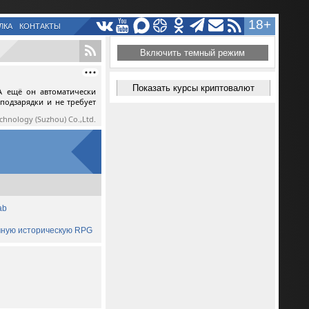
18+
ЛКА
КОНТАКТЫ
Включить темный режим
Показать курсы криптовалют
А ещё он автоматически
 подзарядки и не требует
echnology (Suzhou) Co.,Ltd.
ab
ичную историческую RPG