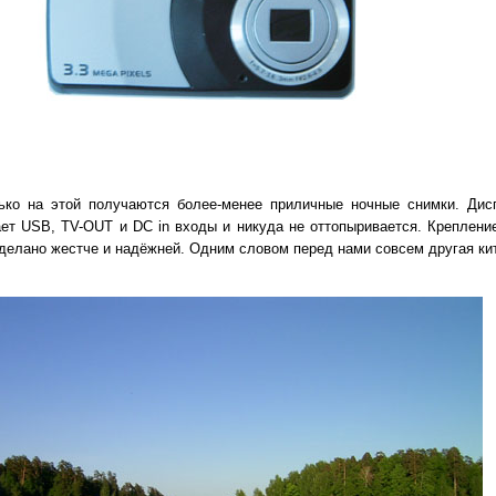
ько на этой получаются более-менее приличные ночные снимки. Дисп
ает USB, TV-OUT и DC in входы и никуда не оттопыривается. Креплен
 сделано жестче и надёжней. Одним словом перед нами совсем другая ки