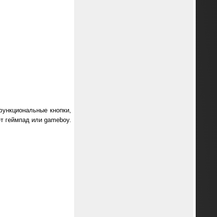
офункциональные кнопки,
ет геймпад или gameboy.