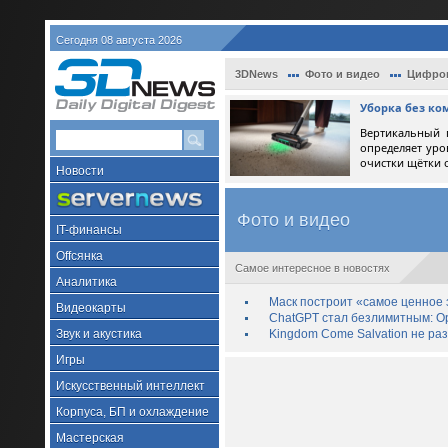
Сегодня 08 августа 2026
3DNews
Фото и видео
Цифро
Уборка без ко
Вертикальный 
определяет уро
очистки щётки 
Новости
Фото и видео
IT-финансы
Offсянка
Самое интересное в новостях
Аналитика
Маск построит «самое ценное з
Видеокарты
ChatGPT стал безлимитным: Op
Звук и акустика
Kingdom Come Salvation не ра
Игры
Искусственный интеллект
Корпуса, БП и охлаждение
Мастерская