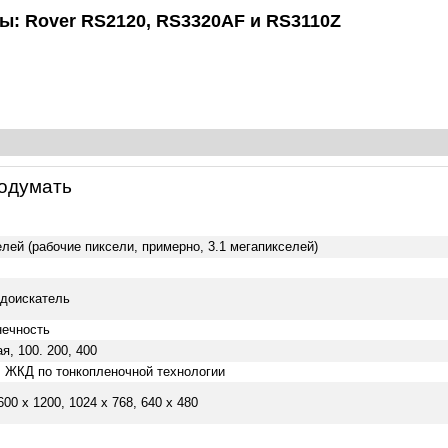
: Rover RS2120, RS3320AF и RS3110Z
подумать
елей (рабочие пиксели, примерно, 3.1 мегапикселей)
идоискатель
нечность
я, 100. 200, 400
 ЖКД по тонкопленочной технологии
600 х 1200, 1024 х 768, 640 х 480