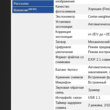
изображения
Рассылка
Качество
Хорошее (Fine
[NEW!]
Вакансии
фотоснимков
Экспонометр
Center-weighte
Установка
Автоматическа
экспозиции
Коррекция
от-2EV до +2EV (
экспозиции
Затвор
Механический 
Цифровое
Режим предвар
увеличение
Режим воспрои
Формат файлов со
EXIF 2.1 сов
снимками
Автоматически
Баланс белого
накаливания, 
Хранение снимков
Встроенная ф
Микрофон
Встроенный
Звуковая обратная
Зуммер
связь
Интерфейс связи
USB 1.1
Таймер задержки
2 режима, 2/1
снимка