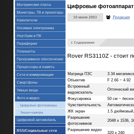
Материнские платы
Цифровые фотоаппараты
Мониторы, ТВ и проекторы
Редакция
10 июня 2003
Накопители
Носимая электроника
Ноутбуки и ПК
⇣ Содержание
Периферия
Планшеты
Rover RS3110Z - стоит 
Программное обеспечение
Процессоры и память
Матрица ПЗС
3.34 мегапикс
Сети и коммуникации
Объектив
F 2.66 ~ 4.92
Смартфоны
Встроенный
Оптический в
Умные вещи
видоискатель
Фото и видео
Фокусировка
50 см ~ беско
Чувствительность
Автоматическа
Цифровые фотокамеры
ЖК экран
1.5 дюймовый,
Экшен-камеры
Разрешение
Цифровой автомобиль
2048 х 1536, 1
фотоснимков
Разрешение видео
RSS/Социальные сети
320 х 240