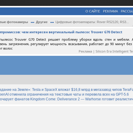
О САЙТЕ
РЕКЛАМА
РАССЫ
вые фотокамеры
Другие
Цифровые фотоаппараты: Rover RS2120, RS3...
мпромиссов: чем интересен вертикальный пылесос Trouver G70 Detect
пылесос Trouver G70 Detect решает проблему уборки вдоль стен и мебели. 
вень загрязнения, регулирует мощность всасывания, работает до 90 минут без
от волос
Реклама | Silicon Era Intelligent T
дание на Земле»: Tesla и SpaceX вложат $16,8 млрд в мегазавод чипов TeraF
enAI отменила ограничения на текстовые чаты и перевела всех на GPT-5.6
зочарует фанатов Kingdom Come: Deliverance 2 — Warhorse готовит реалист