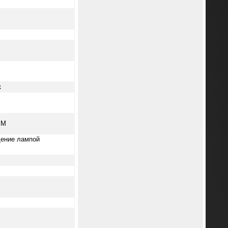
к
IM
щение лампой