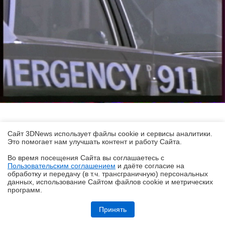
Сайт 3DNews использует файлы cookie и сервисы аналитики.
Это помогает нам улучшать контент и работу Cайта.
Во время посещения Cайта вы соглашаетесь с
Пользовательским соглашением
и даёте согласие на
✖
обработку и передачу (в т.ч. трансграничную) персональных
данных, использование Cайтом файлов cookie и метрических
программ.
Обзор HUAWEI MatePad SE 11" (2026): тонкий металлический
планшет с раритетной начинкой
Принять