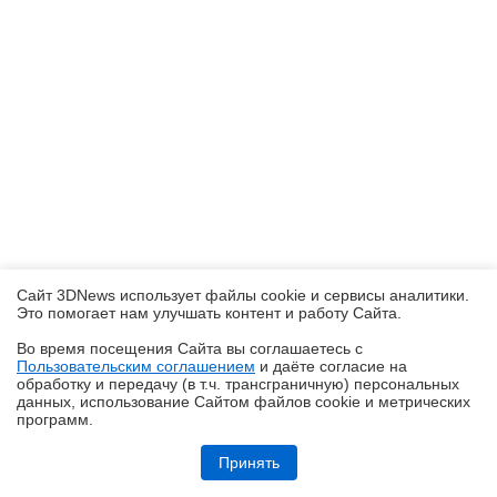
Сайт 3DNews использует файлы cookie и сервисы аналитики.
Это помогает нам улучшать контент и работу Cайта.
Во время посещения Cайта вы соглашаетесь с
Пользовательским соглашением
и даёте согласие на
✖
обработку и передачу (в т.ч. трансграничную) персональных
данных, использование Cайтом файлов cookie и метрических
программ.
Обзор складного смартфона HONOR Magic V6: избавление от
комплексов
Принять