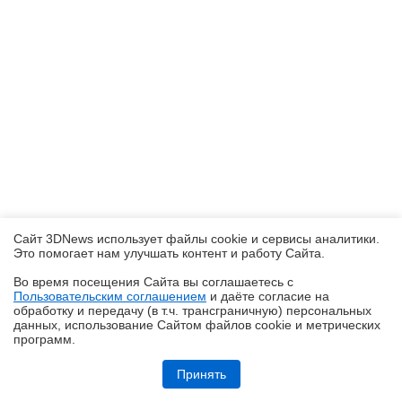
Сайт 3DNews использует файлы cookie и сервисы аналитики.
Это помогает нам улучшать контент и работу Cайта.
Во время посещения Cайта вы соглашаетесь с
Пользовательским соглашением
и даёте согласие на
✖
обработку и передачу (в т.ч. трансграничную) персональных
данных, использование Cайтом файлов cookie и метрических
программ.
Обзор складного смартфона HONOR Magic V6: избавление от
комплексов
Принять