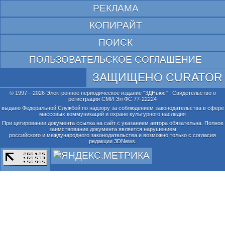
РЕКЛАМА
КОПИРАЙТ
ПОИСК
ПОЛЬЗОВАТЕЛЬСКОЕ СОГЛАШЕНИЕ
ЗАЩИЩЕНО CURATOR
© 1997—2026 Электронное периодическое издание "3ДНьюс" | Свидетельство о
регистрации СМИ Эл ФС 77-22224
выдано Федеральной Службой по надзору за соблюдением законодательства в сфере
массовых коммуникаций и охране культурного наследия
При цитировании документа ссылка на сайт с указанием автора обязательна. Полное
заимствование документа является нарушением
российского и международного законодательства и возможно только с согласия
редакции 3DNews.