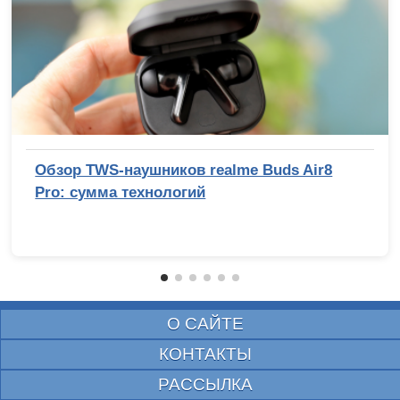
Обзор TWS-наушников realme Buds Air8
Pro: сумма технологий
О САЙТЕ
КОНТАКТЫ
РАССЫЛКА