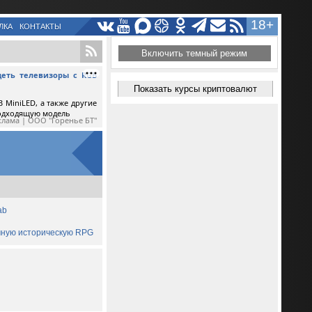
18+
ЛКА
КОНТАКТЫ
Включить темный режим
еть телевизоры с RGB
Показать курсы криптовалют
 MiniLED, а также другие
подходящую модель
клама | ООО "Горенье БТ"
ab
ичную историческую RPG