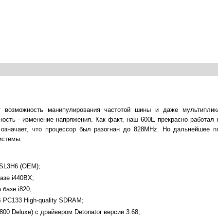
т возможность манипулирования частотой шины и даже мультипли
ность - изменение напряжения. Как факт, наш 600E прекрасно работал
 означает, что процессор был разогнан до 828MHz. Но дальнейшее 
истемы.
E SL3H6 (OEM);
базе i440BX;
базе i820;
 PC133 High-quality SDRAM;
0 Deluxe) с драйвером Detonator версии 3.68;