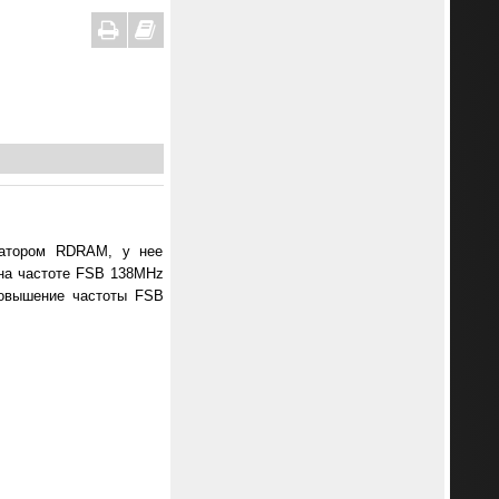
катором RDRAM, у нее
 на частоте FSB 138MHz
повышение частоты FSB