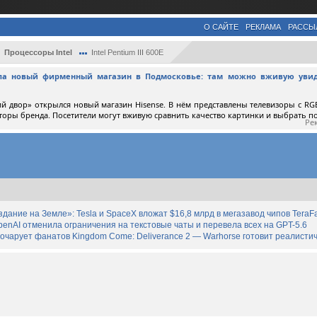
О САЙТЕ
РЕКЛАМА
РАССЫ
Процессоры Intel
Intel Pentium III 600E
ыла новый фирменный магазин в Подмосковье: там можно вживую увид
й двор» открылся новый магазин Hisense. В нём представлены телевизоры с RGB
торы бренда. Посетители могут вживую сравнить качество картинки и выбрать 
Ре
дание на Земле»: Tesla и SpaceX вложат $16,8 млрд в мегазавод чипов TeraF
enAI отменила ограничения на текстовые чаты и перевела всех на GPT-5.6
зочарует фанатов Kingdom Come: Deliverance 2 — Warhorse готовит реалист