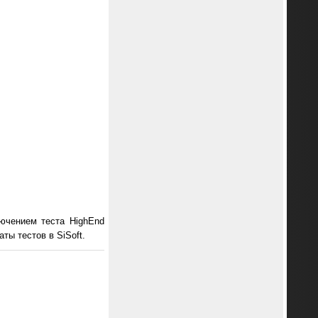
лючением теста HighEnd
ты тестов в SiSoft.