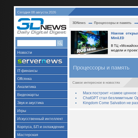
Сегодня 08 августа 2026
3DNews
Процессоры и память
Hisense откр
MiniLED
В ТЦ «Можайски
модели и проек
Новости
Процессоры и память
IT-финансы
Offсянка
Самое интересное в новостях
Аналитика
Маск построит «самое ценное з
Видеокарты
ChatGPT стал безлимитным: Op
Звук и акустика
Kingdom Come Salvation не ра
Игры
Искусственный интеллект
Корпуса, БП и охлаждение
Мастерская