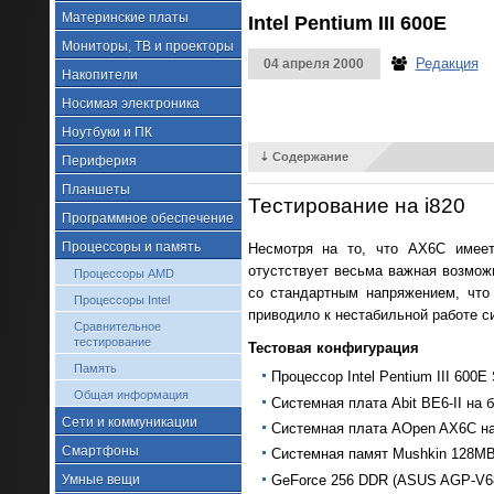
Материнские платы
Intel Pentium III 600E
Мониторы, ТВ и проекторы
Редакция
04 апреля 2000
Накопители
Носимая электроника
Ноутбуки и ПК
⇣ Содержание
Периферия
Планшеты
Тестирование на i820
Программное обеспечение
Процессоры и память
Несмотря на то, что AX6C имее
отустствует весьма важная возмож
Процессоры AMD
со стандартным напряжением, что
Процессоры Intel
приводило к нестабильной работе с
Сравнительное
тестирование
Тестовая конфигурация
Память
Процессор Intel Pentium III 600
Общая информация
Системная плата Abit BE6-II на 
Сети и коммуникации
Системная плата AOpen AX6C на 
Смартфоны
Системная памят Mushkin 128MB
GeForce 256 DDR (ASUS AGP-V680
Умные вещи