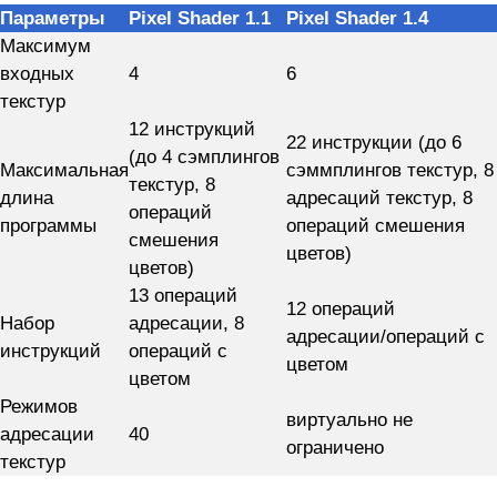
Параметры
Pixel Shader 1.1
Pixel Shader 1.4
Максимум
входных
4
6
текстур
12 инструкций
22 инструкции (до 6
(до 4 сэмплингов
Максимальная
сэммплингов текстур, 8
текстур, 8
длина
адресаций текстур, 8
операций
программы
операций смешения
смешения
цветов)
цветов)
13 операций
12 операций
Набор
адресации, 8
адресации/операций с
инструкций
операций с
цветом
цветом
Режимов
виртуально не
адресации
40
ограничено
текстур