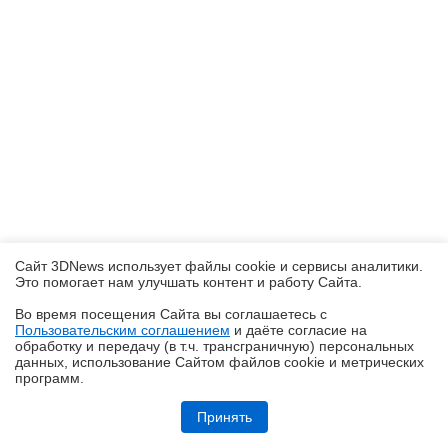
Сайт 3DNews использует файлы cookie и сервисы аналитики.
Это помогает нам улучшать контент и работу Cайта.
Во время посещения Cайта вы соглашаетесь с
Пользовательским соглашением
и даёте согласие на
✖
обработку и передачу (в т.ч. трансграничную) персональных
данных, использование Cайтом файлов cookie и метрических
программ.
Обзор робота-уборщика Midea VCR V15 MAX ULTRA: не разменивайся
на мелочи (но не переплачивай)
Принять