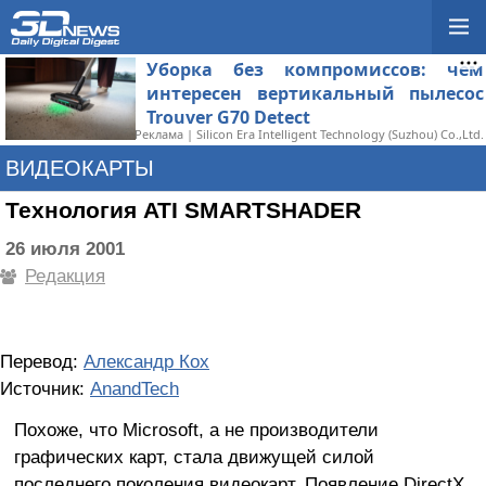
Уборка без компромиссов: чем
интересен вертикальный пылесос
Trouver G70 Detect
Реклама | Silicon Era Intelligent Technology (Suzhou) Co.,Ltd.
ВИДЕОКАРТЫ
Технология ATI SMARTSHADER
26 июля 2001
Редакция
Перевод:
Александр Кох
Источник:
AnandTech
Похоже, что Microsoft, а не производители
графических карт, стала движущей силой
последнего поколения видеокарт. Появление DirectX