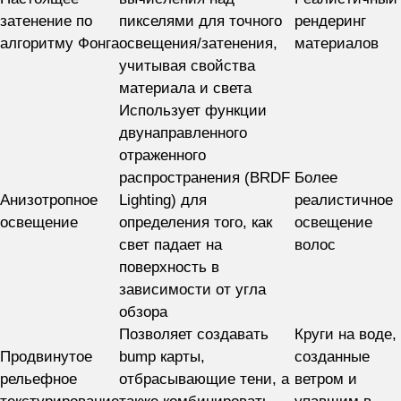
затенение по
пикселями для точного
рендеринг
алгоритму Фонга
освещения/затенения,
материалов
учитывая свойства
материала и света
Использует функции
двунаправленного
отраженного
распространения (BRDF
Более
Анизотропное
Lighting) для
реалистичное
освещение
определения того, как
освещение
свет падает на
волос
поверхность в
зависимости от угла
обзора
Позволяет создавать
Круги на воде,
Продвинутое
bump карты,
созданные
рельефное
отбрасывающие тени, а
ветром и