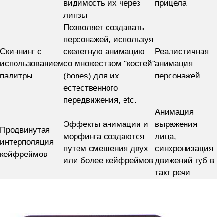
видимость их через
прицела
линзы
Позволяет создавать
персонажей, используя
Скиннинг с
скелетную анимацию
Реалистичная
использованием
со множеством "костей"
анимация
палитры
(bones) для их
персонажей
естественного
передвижения, etc.
Анимация
Эффекты анимации и
выражения
Продвинутая
морфинга создаются
лица,
интерполяция
путем смешения двух
синхронизация
кейфреймов
или более кейфреймов
движений губ в
такт речи