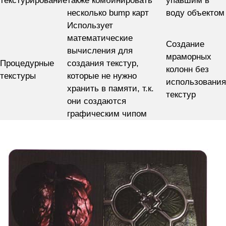
текстурирование
также комбинировать
упавшим в
несколько bump карт
воду объектом
Использует
математические
Создание
вычисления для
мраморных
Процедурные
создания текстур,
колонн без
текстуры
которые не нужно
использования
хранить в памяти, т.к.
текстур
они создаются
графическим чипом