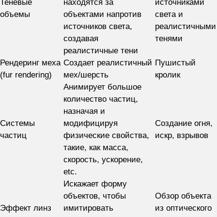
Теневые
находятся за
источниками
объемы
объектами напротив
света и
источников света,
реалистичными
создавая
тенями
реалистичные тени
Рендеринг меха
Создает реалистичный
Пушистый
(fur rendering)
мех/шерсть
кролик
Анимирует большое
количество частиц,
назначая и
Системы
модифицируя
Создание огня,
частиц
физические свойства,
искр, взрывов
такие, как масса,
скорость, ускорение,
etc.
Искажает форму
объектов, чтобы
Обзор объекта
Эффект линз
имитировать
из оптического