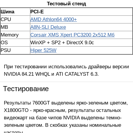
Тестовый стенд
Шина
PCI
-
E
CPU
AMD Athlon64 4000+
MB
A8N-SLI Deluxe
Memory
Corsair XMS Xpert PC3200 2x512 Мб
OS
WinXP + SP2 + DirectX 9.0c
PSU
Hiper 525W
При тестировании использовались драйверы версии
NVIDIA 84.21 WHQL и ATI CATALYST 6.3.
Тестирование
Результаты 7600GT выделены ярко-зеленым цветом,
X1800GTO - ярко-красным, результаты остальных
видеокарт на базе чипов NVIDIA выделены темно-
зеленым цветом. В скобках указаны номинальные
частоты.