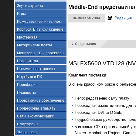
Звук и акустика
Middle-End представите
Игры
Редакция
06 января 2004
Искусственный интеллект
Корпуса, БП и охлаждение
Мастерская
⇣ Содержание
Материнские платы
Мониторы, ТВ и проекторы
Накопители
MSI FX5600 VTD128 (NVI
Носимая электроника
Комплект поставки:
Ноутбуки и ПК
В очень красочном боксе с рельеф
Периферия
Планшеты
Непосредственно саму плату;
Программное обеспечение
Переходник-разветвлитель для 
Процессоры и память
Переходник DVI-to-D-Sub;
Сети и коммуникации
Подробнейшее руководство поль
Смартфоны
5 игровых CD в оригинальной упак
Умные вещи
Nuken: Manhattan Project, Games C