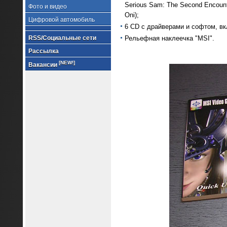
Serious Sam: The Second Encounte
Фото и видео
Oni);
Цифровой автомобиль
6 CD с драйверами и софтом, в
RSS/Социальные сети
Рельефная наклеечка "MSI".
Рассылка
[NEW!]
Вакансии