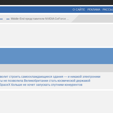
О САЙТЕ
РЕКЛАМА
РАССЫ
Middle-End представители NVIDIA GeForce ...
озволит строить самоохлаждающиеся здания — и никакой электроники
ты не позволила Великобритании стать космической державой
SpaceX больше не хочет запускать спутники конкурентов