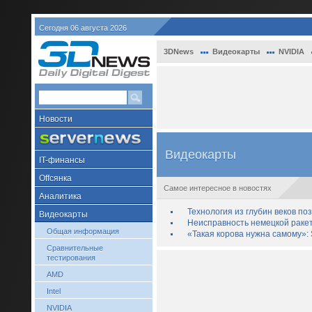
Сегодня 06 августа 2026
3DNews
Видеокарты
NVIDIA
Новости
Видеокарты
IT-финансы
Offсянка
Самое интересное в новостях
Аналитика
Технология из глубин веков п
Видеокарты
Неисправность немецкой раке
Общая информация
«Такая корова нужна самому»: 
Сравнительные
тестирования
AMD
Intel
NVIDIA