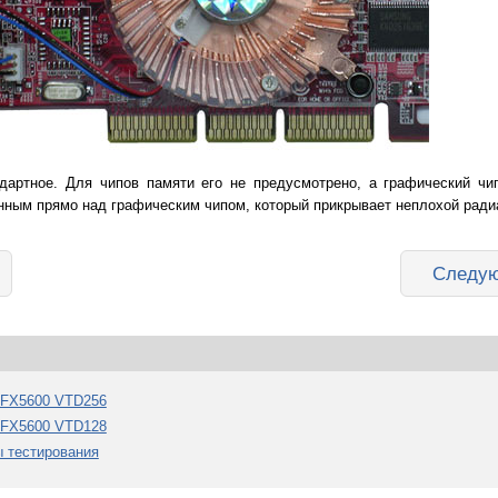
дартное. Для чипов памяти его не предусмотрено, а графический чи
нным прямо над графическим чипом, который прикрывает неплохой ради
Следую
I FX5600 VTD256
I FX5600 VTD128
ы тестирования