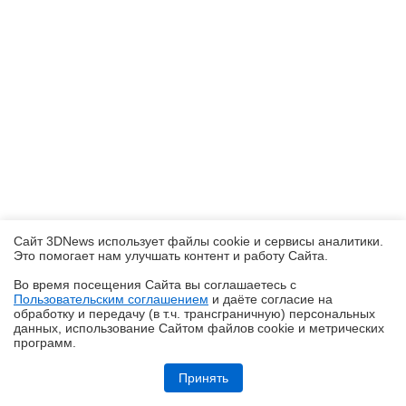
Сайт 3DNews использует файлы cookie и сервисы аналитики.
Это помогает нам улучшать контент и работу Cайта.
Во время посещения Cайта вы соглашаетесь с
Пользовательским соглашением
и даёте согласие на
✖
обработку и передачу (в т.ч. трансграничную) персональных
данных, использование Cайтом файлов cookie и метрических
программ.
Обзор видеокарты Acer Nitro Radeon RX 9060 XT OC 8G: на что
хватает 8 Гбайт VRAM?
Принять