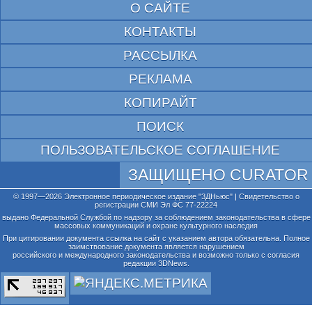
О САЙТЕ
КОНТАКТЫ
РАССЫЛКА
РЕКЛАМА
КОПИРАЙТ
ПОИСК
ПОЛЬЗОВАТЕЛЬСКОЕ СОГЛАШЕНИЕ
ЗАЩИЩЕНО CURATOR
© 1997—2026 Электронное периодическое издание "3ДНьюс" | Свидетельство о
регистрации СМИ Эл ФС 77-22224
выдано Федеральной Службой по надзору за соблюдением законодательства в сфере
массовых коммуникаций и охране культурного наследия
При цитировании документа ссылка на сайт с указанием автора обязательна. Полное
заимствование документа является нарушением
российского и международного законодательства и возможно только с согласия
редакции 3DNews.