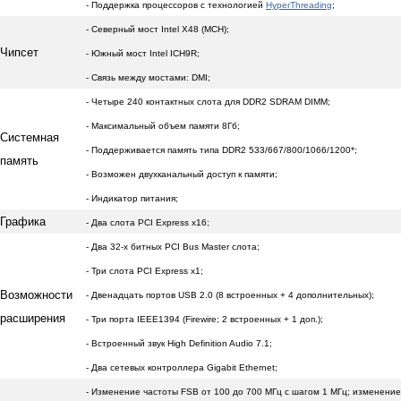
- Поддержка процессоров с технологией
HyperThreading
;
- Северный мост Intel X48 (MCH);
Чипсет
- Южный мост Intel ICH9R;
- Связь между мостами: DMI;
- Четыре 240 контактных слота для DDR2 SDRAM DIMM;
- Максимальный объем памяти 8Гб;
Системная
- Поддерживается память типа DDR2 533/667/800/1066/1200*;
память
- Возможен двухканальный доступ к памяти;
- Индикатор питания;
Графика
- Два слота PCI Express x16;
- Два 32-х битных PCI Bus Master слота;
- Три слота PCI Express x1;
Возможности
- Двенадцать портов USB 2.0 (8 встроенных + 4 дополнительных);
расширения
- Три порта IEEE1394 (Firewire; 2 встроенных + 1 доп.);
- Встроенный звук High Definition Audio 7.1;
- Два сетевых контроллера Gigabit Ethernet;
- Изменение частоты FSB от 100 до 700 МГц с шагом 1 МГц; изменение