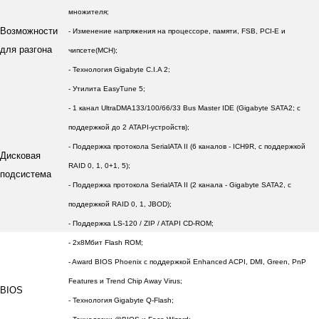
множителя;
Возможности
- Изменение напряжения на процессоре, памяти, FSB, PCI-E и
для разгона
чипсете(MCH);
- Технология Gigabyte C.I.A 2
;
- Утилита EasyTune 5;
- 1 канал UltraDMA133/100/66/33 Bus Master IDE (Gigabyte SATA2; с
поддержкой до 2 ATAPI-устройств);
- Поддержка протокола SerialATA II (6 каналов - ICH9R, c поддержкой
Дисковая
RAID 0, 1, 0+1, 5);
подсистема
- Поддержка протокола SerialATA II (2 канала - Gigabyte SATA2, c
поддержкой RAID 0, 1, JBOD);
- Поддержка LS-120 / ZIP / ATAPI CD-ROM;
- 2x8Мбит Flash ROM;
- Award BIOS Phoenix с поддержкой Enhanced ACPI, DMI, Green, PnP
Features и Trend Chip Away Virus;
BIOS
- Технология Gigabyte Q-Flash;