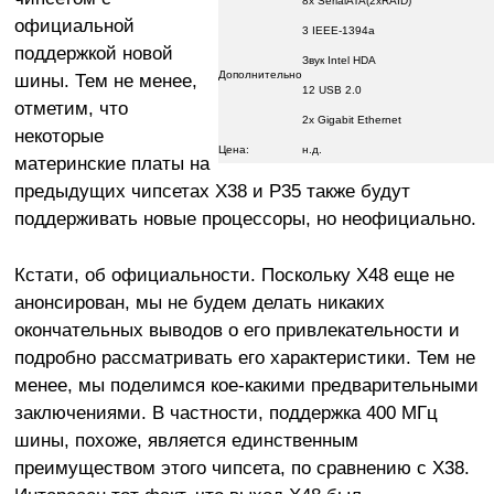
8x SerialATA(2xRAID)
официальной
3 IEEE-1394a
поддержкой новой
Звук Intel HDA
Дополнительно
шины. Тем не менее,
12 USB 2.0
отметим, что
2x Gigabit Ethernet
некоторые
Цена:
н.д.
материнские платы на
предыдущих чипсетах X38 и P35 также будут
поддерживать новые процессоры, но неофициально.
Кстати, об официальности. Поскольку X48 еще не
анонсирован, мы не будем делать никаких
окончательных выводов о его привлекательности и
подробно рассматривать его характеристики. Тем не
менее, мы поделимся кое-какими предварительными
заключениями. В частности, поддержка 400 МГц
шины, похоже, является единственным
преимуществом этого чипсета, по сравнению с X38.