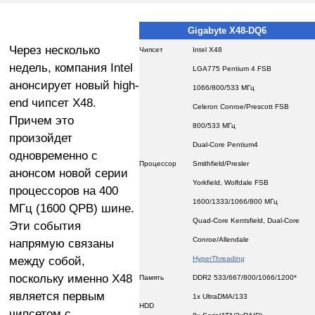
Gigabyte X48-DQ6
Через несколько
Чипсет
Intel X48
недель, компания Intel
LGA775 Pentium 4 FSB
анонсирует новый high-
1066/800/533 МГц
end чипсет X48.
Celeron Conroe/Prescott FSB
Причем это
800/533 МГц
произойдет
Dual-Core Pentium4
одновременно с
Процессор
Smithfield/Presler
анонсом новой серии
Yorkfield, Wolfdale FSB
процессоров на 400
1600/1333/1066/800 МГц
МГц (1600 QPB) шине.
Quad-Core Kentsfield, Dual-Core
Эти события
Conroe/Allendale
напрямую связаны
между собой,
HyperThreading
поскольку именно X48
Память
DDR2 533/667/800/1066/1200*
является первым
1x UltraDMA/133
HDD
чипсетом с