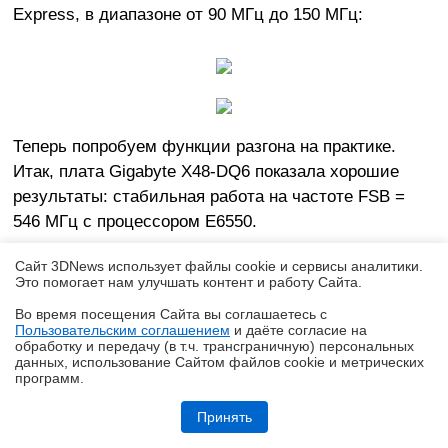
Express, в диапазоне от 90 МГц до 150 МГц:
Теперь попробуем функции разгона на практике.
Итак, плата Gigabyte X48-DQ6 показала хорошие
результаты: стабильная работа на частоте FSB =
546 МГц с процессором E6550.
Сайт 3DNews использует файлы cookie и сервисы аналитики.
Это помогает нам улучшать контент и работу Cайта.
Правда, это на 10 МГц меньше, чем максимальный
Во время посещения Cайта вы соглашаетесь с
Пользовательским соглашением
и даёте согласие на
разгон на плате X38-DQ6.
✖
обработку и передачу (в т.ч. трансграничную) персональных
данных, использование Cайтом файлов cookie и метрических
программ.
Теперь пара слов о режиме динамического разгона
Кремний-углеродные батареи становятся массовыми
C.I.A. 2, который увеличивает частоту процессора на
Принять
время запуска "тяжелого" приложения и снижает ее