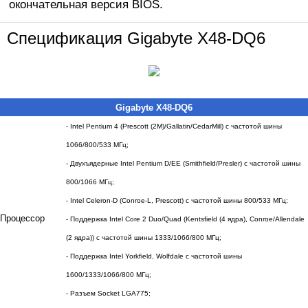
окончательная версия BIOS.
Спецификация Gigabyte X48-DQ6
Gigabyte X48-DQ6
- Intel Pentium 4 (Prescott (2M)/Gallatin/CedarMill) с частотой шины
1066/800/533 МГц;
- Двухъядерные Intel Pentium D/EE (Smithfield/Presler) с частотой шины
800/1066 МГц;
- Intel Celeron-D (Conroe-L, Prescott) с частотой шины 800/533 МГц;
Процессор
- Поддержка Intel Core 2 Duo/Quad (Kentsfield (4 ядра), Conroe/Allendale
(2 ядра)) с частотой шины 1333/1066/800 МГц;
- Поддержка Intel Yorkfield, Wolfdale с частотой шины
1600/1333/1066/800 МГц;
- Разъем Socket LGA775;