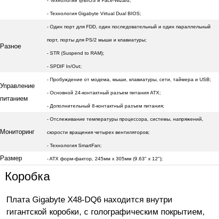
- Технологии @BIOS и Face-Wizard;
- Технология Gigabyte Virtual Dual BIOS;
- Один порт для FDD, один последовательный и один параллельный
порт, порты для PS/2 мыши и клавиатуры;
Разное
- STR (Suspend to RAM);
- SPDIF In/Out;
- Пробуждение от модема, мыши, клавиатуры, сети, таймера и USB;
Управление
- Основной 24-контактный разъем питания ATX;
питанием
- Дополнительный 8-контактный разъем питания;
- Отслеживание температуры процессора, системы, напряжений,
Мониторинг
скорости вращения четырех вентиляторов;
- Технология SmartFan;
Размер
- ATX форм-фактор, 245мм x 305мм (9.63" x 12");
Коробка
Плата Gigabyte X48-DQ6 находится внутри
гигантской коробки, с голографическим покрытием,