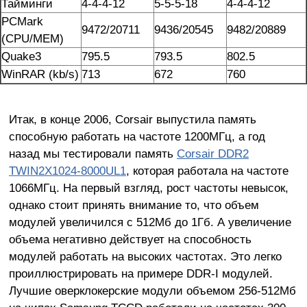
Тайминги
4-4-4-12
5-5-5-18
4-4-4-12
PCMark
9472/20711
9436/20545
9482/20889
(CPU/MEM)
Quake3
795.5
793.5
802.5
WinRAR (kb/s)
713
672
760
Итак, в конце 2006, Corsair выпустила память
способную работать на частоте 1200МГц, а год
назад мы тестировали память
Corsair DDR2
TWIN2X1024-8000UL1
, которая работала на частоте
1066МГц. На первый взгляд, рост частоты невысок,
однако стоит принять внимание то, что объем
модулей увеличился с 512Мб до 1Гб. А увеличение
объема негативно действует на способность
модулей работать на высоких частотах. Это легко
проиллюстрировать на примере DDR-I модулей.
Лучшие оверклокерские модули объемом 256-512Мб