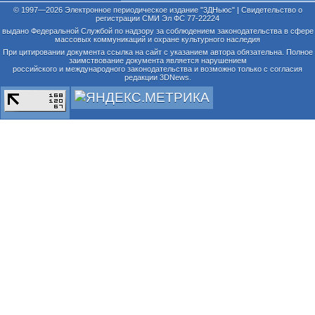
© 1997—2026 Электронное периодическое издание "3ДНьюс" | Свидетельство о
регистрации СМИ Эл ФС 77-22224
выдано Федеральной Службой по надзору за соблюдением законодательства в сфере
массовых коммуникаций и охране культурного наследия
При цитировании документа ссылка на сайт с указанием автора обязательна. Полное
заимствование документа является нарушением
российского и международного законодательства и возможно только с согласия
редакции 3DNews.