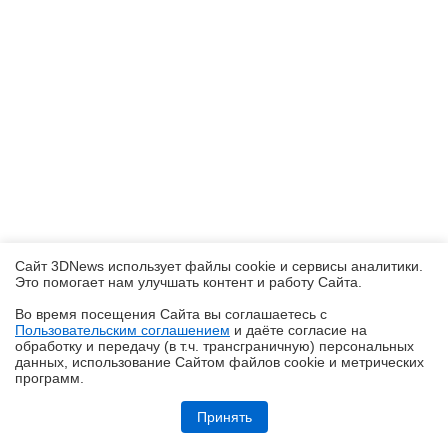
Сайт 3DNews использует файлы cookie и сервисы аналитики.
Это помогает нам улучшать контент и работу Cайта.
Во время посещения Cайта вы соглашаетесь с
Пользовательским соглашением
и даёте согласие на
✖
обработку и передачу (в т.ч. трансграничную) персональных
данных, использование Cайтом файлов cookie и метрических
программ.
Обзор HUAWEI WATCH Kids X1 Pro: самые умные детские часы
Принять