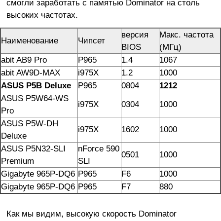
смогли заработать с памятью Dominator на столь
высоких частотах.
версия
Макс. частота
Наименование
Чипсет
BIOS
(МГц)
abit AB9 Pro
P965
1.4
1067
abit AW9D-MAX
i975X
1.2
1000
ASUS P5B Deluxe
P965
0804
1212
ASUS P5W64-WS
i975X
0304
1000
Pro
ASUS P5W-DH
i975X
1602
1000
Deluxe
ASUS P5N32-SLI
nForce 590
0501
1000
Premium
SLI
Gigabyte 965P-DQ6
P965
F6
1000
Gigabyte 965P-DQ6
P965
F7
880
Как мы видим, высокую скорость Dominator