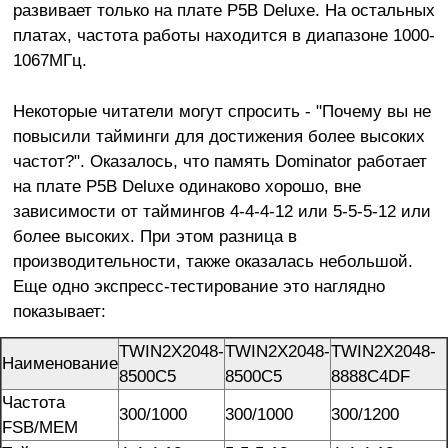
развивает только на плате P5B Deluxe. На остальных
платах, частота работы находится в диапазоне 1000-
1067МГц.
Некоторые читатели могут спросить - "Почему вы не
повысили тайминги для достижения более высоких
частот?". Оказалось, что память Dominator работает
на плате P5B Deluxe одинаково хорошо, вне
зависимости от таймингов 4-4-4-12 или 5-5-5-12 или
более высоких. При этом разница в
производительности, также оказалась небольшой.
Еще одно экспресс-тестирование это наглядно
показывает:
TWIN2X2048-
TWIN2X2048-
TWIN2X2048-
Наименование
8500C5
8500C5
8888C4DF
Частота
300/1000
300/1000
300/1200
FSB/MEM