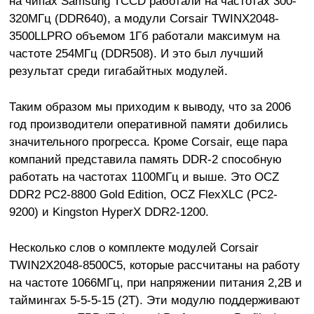
на чипах Samsung TCCD работали на частотах 300-
320МГц (DDR640), а модули Corsair TWINX2048-
3500LLPRO объемом 1Гб работали максимум на
частоте 254МГц (DDR508). И это был лучший
результат среди гигабайтных модулей.
Таким образом мы приходим к выводу, что за 2006
год производители оперативной памяти добились
значительного прогресса. Кроме Corsair, еще пара
компаний представила память DDR-2 способную
работать на частотах 1100МГц и выше. Это OCZ
DDR2 PC2-8800 Gold Edition, OCZ FlexXLC (PC2-
9200) и Kingston HyperX DDR2-1200.
Несколько слов о комплекте модулей Corsair
TWIN2X2048-8500C5, которые рассчитаны на работу
на частоте 1066МГц, при напряжении питания 2,2В и
таймингах 5-5-5-15 (2Т). Эти модулю поддерживают