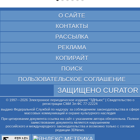
О САЙТЕ
КОНТАКТЫ
РАССЫЛКА
РЕКЛАМА
КОПИРАЙТ
ПОИСК
ПОЛЬЗОВАТЕЛЬСКОЕ СОГЛАШЕНИЕ
ЗАЩИЩЕНО CURATOR
© 1997—2026 Электронное периодическое издание "3ДНьюс" | Свидетельство о
регистрации СМИ Эл ФС 77-22224
выдано Федеральной Службой по надзору за соблюдением законодательства в сфере
массовых коммуникаций и охране культурного наследия
При цитировании документа ссылка на сайт с указанием автора обязательна. Полное
заимствование документа является нарушением
российского и международного законодательства и возможно только с согласия
редакции 3DNews.