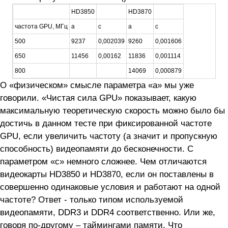
HD3850
HD3870
частота GPU, МГц
a
c
a
c
500
9237
0,002039
9260
0,001606
650
11456
0,00162
11836
0,001114
800
14069
0,000879
О «физическом» смысле параметра «а» мы уже
говорили. «Чистая сила GPU» показывает, какую
максимальную теоретическую скорость можно было бы
достичь в данном тесте при фиксированной частоте
GPU, если увеличить частоту (а значит и пропускную
способность) видеопамяти до бесконечности. С
параметром «с» немного сложнее. Чем отличаются
видеокарты HD3850 и HD3870, если он поставлены в
совершенно одинаковые условия и работают на одной
частоте? Ответ - только типом используемой
видеопамяти, DDR3 и DDR4 соответственно. Или же,
говоря по-другому – таймингами памяти. Что