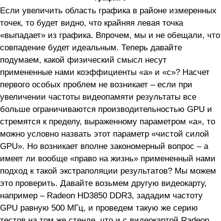
Если увеличить область графика в районе измеренных
точек, то будет видно, что крайняя левая точка
«выпадает» из графика. Впрочем, мы и не обещали, что
совпадение будет идеальным. Теперь давайте
подумаем, какой физический смысл несут
примененные нами коэффициенты «а» и «с»? Насчет
первого особых проблем не возникает – если при
увеличении частоты видеопамяти результаты все
больше ограничиваются производительностью GPU и
стремятся к пределу, выраженному параметром «а», то
можно условно назвать этот параметр «чистой силой
GPU». Но возникает вполне закономерный вопрос – а
имеет ли вообще «право на жизнь» примененный нами
подход к такой экстраполяции результатов? Мы можем
это проверить. Давайте возьмем другую видеокарту,
например – Radeon HD3850 DDR3, зададим частоту
GPU равную 500 МГц, и проведем такую же серию
тестов на том же стенде, что и с видеокартой Radeon