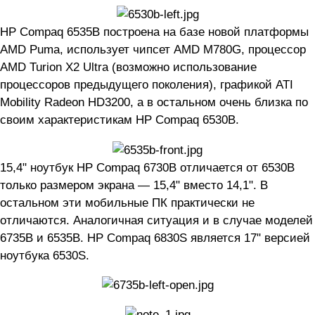
HP Compaq 6535B построена на базе новой платформы
AMD Puma, использует чипсет AMD M780G, процессор
AMD Turion X2 Ultra (возможно использование
процессоров предыдущего поколения), графикой ATI
Mobility Radeon HD3200, а в остальном очень близка по
своим характеристикам HP Compaq 6530B.
15,4" ноутбук HP Compaq 6730B отличается от 6530B
только размером экрана — 15,4" вместо 14,1". В
остальном эти мобильные ПК практически не
отличаются. Аналогичная ситуация и в случае моделей
6735B и 6535B. HP Compaq 6830S является 17" версией
ноутбука 6530S.