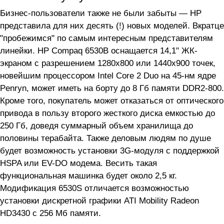
Бизнес-пользователи также не были забыты — HP
представила для них десять (!) новых моделей. Вкратце
"пробежимся" по самым интересным представителям
линейки. HP Compaq 6530B оснащается 14,1" ЖК-
экраном с разрешением 1280х800 или 1440х900 точек,
новейшим процессором Intel Core 2 Duo на 45-нм ядре
Penryn, может иметь на борту до 8 Гб памяти DDR2-800.
Кроме того, покупатель может отказаться от оптического
привода в пользу второго жесткого диска емкостью до
250 Гб, доведя суммарный объем хранилища до
половины терабайта. Также деловым людям по душе
будет возможность установки 3G-модуля с поддержкой
HSPA или EV-DO модема. Весить такая
функциональная машинка будет около 2,5 кг.
Модификация 6530S отличается возможностью
установки дискретной графики ATI Mobility Radeon
HD3430 с 256 Мб памяти.