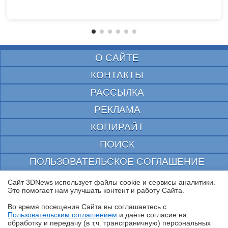
О САЙТЕ
КОНТАКТЫ
РАССЫЛКА
РЕКЛАМА
КОПИРАЙТ
ПОИСК
ПОЛЬЗОВАТЕЛЬСКОЕ СОГЛАШЕНИЕ
ЗАЩИЩЕНО CURATOR
Сайт 3DNews использует файлы cookie и сервисы аналитики.
Это помогает нам улучшать контент и работу Cайта.
© 1997—2026 Электронное периодическое издание "3ДНьюс" | Свидетельство о
регистрации СМИ Эл ФС 77-22224
Во время посещения Cайта вы соглашаетесь с
выдано Федеральной Службой по надзору за соблюдением законодательства в сфере
Пользовательским соглашением
и даёте согласие на
массовых коммуникаций и охране культурного наследия
✖
обработку и передачу (в т.ч. трансграничную) персональных
При цитировании документа ссылка на сайт с указанием автора обязательна. Полное