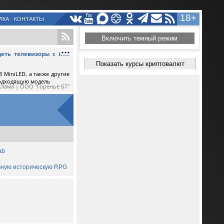
18+
ЛКА
КОНТАКТЫ
Включить темный режим
еть телевизоры с RGB
Показать курсы криптовалют
 MiniLED, а также другие
подходящую модель
клама | ООО "Горенье БТ"
ab
ичную историческую RPG