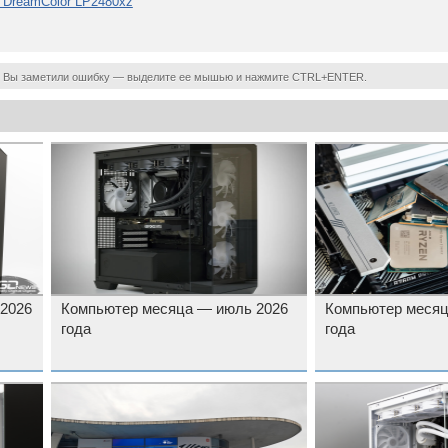
и DreamColor LP2480xz
 Вы заметили ошибку — выделите ее мышью и нажмите CTRL+ENTER.
 2026
Компьютер месяца — июль 2026
Компьютер месяц
года
года