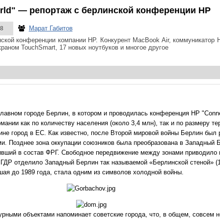
world" — репортаж с берлинской конференции HP
Марат Габитов
8
нской конференции компании HP. Конкурент MacBook Air, коммуникатор 
раном TouchSmart, 17 новых ноутбуков и многое другое
лавном городе Берлин, в котором и проводилась конференция HP "Connec
нии как по количеству населения (около 3,4 млн), так и по размеру те
не город в ЕС. Как известно, после Второй мировой войны Берлин был 
и. Позднее зона оккупации союзников была преобразована в Западный 
ивший в состав ФРГ. Свободное передвижение между зонами приводило 
ГДР отделило Западный Берлин так называемой «Берлинской стеной» (13
ая до 1989 года, стала одним из символов холодной войны.
рными объектами напоминает советские города, что, в общем, совсем н