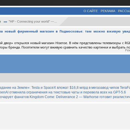
О САЙТЕ
РЕКЛАМА
РАССЫ
и
"HP - Connecting your world" —...
ыла новый фирменный магазин в Подмосковье: там можно вживую увид
й двор» открылся новый магазин Hisense. В нём представлены телевизоры с RGB
торы бренда. Посетители могут вживую сравнить качество картинки и выбрать 
Ре
дание на Земле»: Tesla и SpaceX вложат $16,8 млрд в мегазавод чипов TeraF
enAI отменила ограничения на текстовые чаты и перевела всех на GPT-5.6
зочарует фанатов Kingdom Come: Deliverance 2 — Warhorse готовит реалист