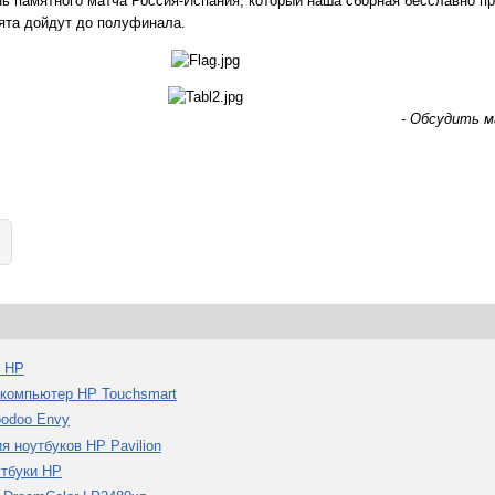
ь памятного матча Россия-Испания, который наша сборная бесславно про
бята дойдут до полуфинала.
- Обсудить 
т HP
й компьютер HP Touchsmart
oodoo Envy
ия ноутбуков HP Pavilion
утбуки HP