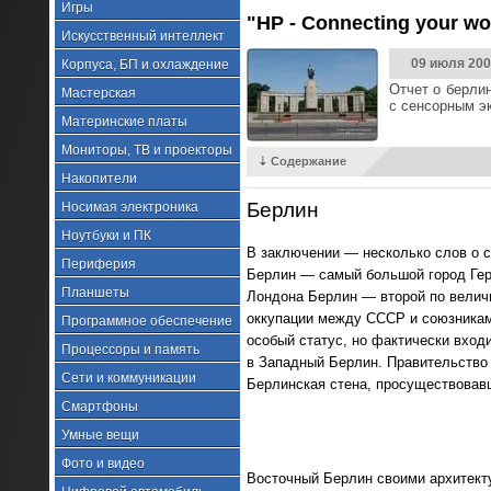
Игры
"HP - Connecting your 
Искусственный интеллект
09 июля 200
Корпуса, БП и охлаждение
Отчет о берли
Мастерская
с сенсорным эк
Материнские платы
Мониторы, ТВ и проекторы
⇣ Содержание
Накопители
Берлин
Носимая электроника
Ноутбуки и ПК
В заключении — несколько слов о с
Периферия
Берлин — самый большой город Герма
Планшеты
Лондона Берлин — второй по величи
оккупации между СССР и союзникам
Программное обеспечение
особый статус, но фактически вход
Процессоры и память
в Западный Берлин. Правительство 
Сети и коммуникации
Берлинская стена, просуществовавш
Смартфоны
Умные вещи
Фото и видео
Восточный Берлин своими архитекту