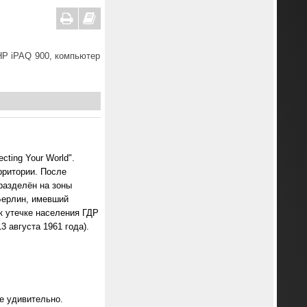
HP iPAQ 900, компьютер
ting Your World".
рритории. После
разделён на зоны
Берлин, имевший
к утечке населения ГДР
 августа 1961 года).
е удивительно.