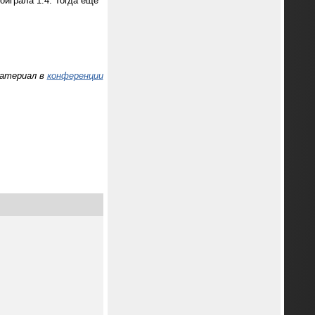
играла 1:4. Тогда еще
материал в
конференции