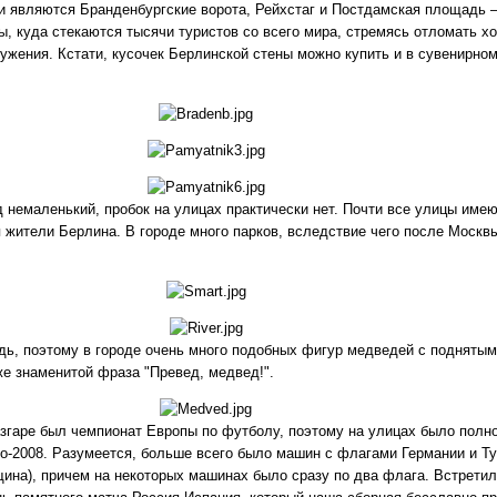
 являются Бранденбургские ворота, Рейхстаг и Постдамская площадь —
ы, куда стекаются тысячи туристов со всего мира, стремясь отломать х
ружения. Кстати, кусочек Берлинской стены можно купить и в сувенирном
д немаленький, пробок на улицах практически нет. Почти все улицы име
 жители Берлина. В городе много парков, вследствие чего после Москв
ь, поэтому в городе очень много подобных фигур медведей с поднятым
е знаменитой фраза "Превед, медвед!".
азгаре был чемпионат Европы по футболу, поэтому на улицах было полн
о-2008. Разумеется, больше всего было машин с флагами Германии и Ту
ина), причем на некоторых машинах было сразу по два флага. Встрети