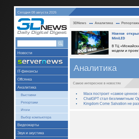
Сегодня 08 августа 2026
3DNews
Аналитика
Репортаж
Hisense откр
MiniLED
В ТЦ «Можайски
модели и проек
Новости
Аналитика
IT-финансы
Offсянка
Самое интересное в новостях
Аналитика
Маск построит «самое ценное з
Выставки
ChatGPT стал безлимитным: Op
Репортажи
Kingdom Come Salvation не ра
Итоги
Выбор компьютера
Видеокарты
Звук и акустика