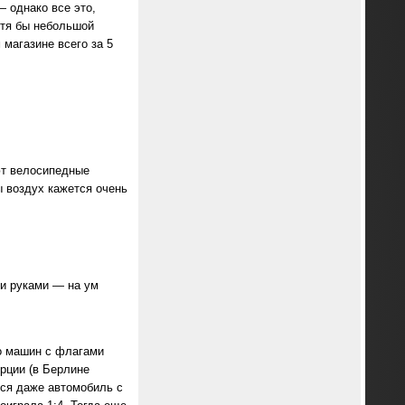
 однако все это,
отя бы небольшой
 магазине всего за 5
ют велосипедные
ы воздух кажется очень
и руками — на ум
о машин с флагами
рции (в Берлине
лся даже автомобиль с