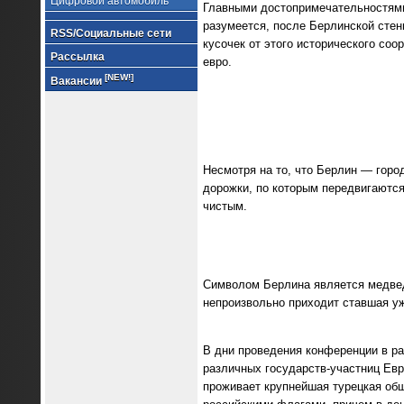
Цифровой автомобиль
Главными достопримечательностями
разумеется, после Берлинской стен
RSS/Социальные сети
кусочек от этого исторического соо
Рассылка
евро.
[NEW!]
Вакансии
Несмотря на то, что Берлин — горо
дорожки, по которым передвигаются
чистым.
Символом Берлина является медвед
непроизвольно приходит ставшая уж
В дни проведения конференции в р
различных государств-участниц Евр
проживает крупнейшая турецкая общ