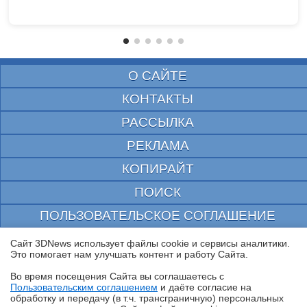
О САЙТЕ
КОНТАКТЫ
РАССЫЛКА
РЕКЛАМА
КОПИРАЙТ
ПОИСК
ПОЛЬЗОВАТЕЛЬСКОЕ СОГЛАШЕНИЕ
ЗАЩИЩЕНО CURATOR
Сайт 3DNews использует файлы cookie и сервисы аналитики.
Это помогает нам улучшать контент и работу Cайта.
© 1997—2026 Электронное периодическое издание "3ДНьюс" | Свидетельство о
регистрации СМИ Эл ФС 77-22224
Во время посещения Cайта вы соглашаетесь с
выдано Федеральной Службой по надзору за соблюдением законодательства в сфере
Пользовательским соглашением
и даёте согласие на
массовых коммуникаций и охране культурного наследия
✖
обработку и передачу (в т.ч. трансграничную) персональных
При цитировании документа ссылка на сайт с указанием автора обязательна. Полное