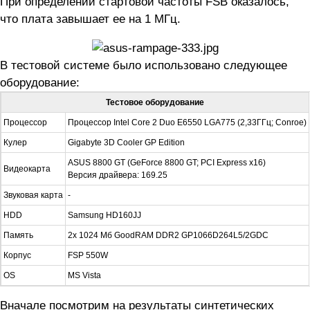
При определении стартовой частоты FSB оказалось,
что плата завышает ее на 1 МГц.
В тестовой системе было использовано следующее
оборудование:
Тестовое оборудование
Процессор
Процессор Intel Core 2 Duo E6550 LGA775 (2,33ГГц; Conroe)
Кулер
Gigabyte 3D Cooler GP Edition
ASUS 8800 GT (GeForce 8800 GT; PCI Express x16)
Видеокарта
Версия драйвера: 169.25
Звуковая карта
-
HDD
Samsung HD160JJ
Память
2x 1024 Мб GoodRAM DDR2 GP1066D264L5/2GDC
Корпус
FSP 550W
OS
MS Vista
Вначале посмотрим на результаты синтетических