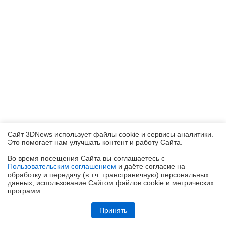
Сайт 3DNews использует файлы cookie и сервисы аналитики.
Это помогает нам улучшать контент и работу Cайта.
Во время посещения Cайта вы соглашаетесь с
Пользовательским соглашением
и даёте согласие на
✖
обработку и передачу (в т.ч. трансграничную) персональных
данных, использование Cайтом файлов cookie и метрических
программ.
Обзор и тестирование неттопа MSI PRO DP10 A14MG: маленький, но
очень производительный
Принять