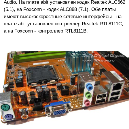
Audio. На плате abit установлен кодек Realtek ALC662
(5.1), на Foxconn - кодек ALC888 (7.1). Обе платы
имеют высокоскоростные сетевые интерфейсы - на
плате abit установлен контроллер Realtek RTL8111C,
а на Foxconn - контроллер RTL8111B.