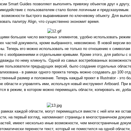
сии Smart Guides позволяют выполнять привязку объектов друг к другу, 
аимодействие с пользователем стало более логичным и предсказуемым.
т возможности быстрого выравнивания по ключевому объекту. Для выпол
овать палитру Align, что существенно экономит время.
щими большое число векторных элементов, удобно использовать режим и
сех частей документа, кроме выбранного, невозможно. В новой версии во
. Теперь его можно использовать не только по отношению к символам и
те с изображениями и отдельными кривыми. Кроме этого, для работы с 
дважды по нему кликнуть. Одной из самых востребованных возможностей 
ие пользователи предыдущих версий, было создание отдельных областе
ализована - в рамках одного проекта теперь можно создавать до 100 от
твенный размер и положение. Теперь каждый проект в Illustrator - это б
 области и управлять ими, используя новый инструмент Artboard. При в
ся в режим, в котором можно перемещать области, копировать их, доба
рамках каждой области, могут перемещаться вместе с ней или же остав
асти, на первый взгляд, напоминают страницы в многостраничном докуме
астей, имеют несколько иные возможности, чем многостраничные докуме
автоматически перенести текст, который не поместился на одной области,