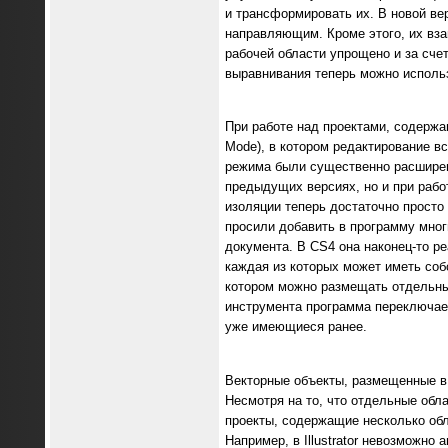
и трансформировать их. В новой вер
направляющим. Кроме этого, их вз
рабочей области упрощено и за сче
выравнивания теперь можно использ
При работе над проектами, содержа
Mode), в котором редактирование в
режима были существенно расширены
предыдущих версиях, но и при рабо
изоляции теперь достаточно просто 
просили добавить в программу мног
документа. В CS4 она наконец-то ре
каждая из которых может иметь собс
котором можно размещать отдельные
инструмента программа переключает
уже имеющиеся ранее.
Векторные объекты, размещенные в 
Несмотря на то, что отдельные обл
проекты, содержащие несколько обл
Например, в Illustrator невозможно 