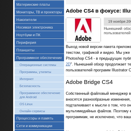
Материнские платы
Adobe CS4 в фокусе: Illus
Мониторы, ТВ и проекторы
Накопители
19 ноября 20
Носимая электроника
Нынешний обзо
пользователей 
Ноутбуки и ПК
Периферия
Выход новой версии пакета приложен
Планшеты
текстом, графикой и видео. Мы уже
Программное обеспечение
Photoshop CS4 - в предыдущих публ
2D
". Нынешний обзор продолжает те
Операционные системы
пользователей программ Illustrator
Программы, утилиты
Интернет
Adobe Bridge CS4
Безопасность
Собственный файловый менеджер впер
Программное обеспечение
для Android
вносятся разнообразные изменения,
OS Linux
подталкивают к мысли о том, что о
мультимедийных файлов. Поэтому ес
Онлайн-сервисы
программам, не исключено, что ваш
Процессоры и память
Сети и коммуникации