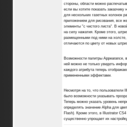
стороны, области можно распечатыв
если вы хотите показать заказчику
для нескольких газетных колонок ра
приложением для рисования, все же
элементы "с чистого листа". В ново
на силу нажатия. Кроме этого, штр
размещенными под ними на холсте, 
отличаются по цвету от новых штри
Возможности палитры Appearance, вп
ней можно не только увидеть инфор
каждого атрибута теперь отображаю
примененными эффектами.
Несмотря на то, что пользователи Il
было возможности указывать прозра
Теперь можно указать уровень непро
определять значение Alpha для цвет
Flash). Кроме этого, в Illustrator 
существенно упрощает их настройку