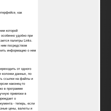
нтерфейсе, как
нии которой
 особенно удобно при
ается палитры Links.
с ним посредством
учить информацию о нем
переходить от одного
е колонки данных, по
ть ссылки на файлы и
ерсии наконец-то
ко в программе
учную привязки в
преждает о
умента - теперь, если
азные цены, валюты и