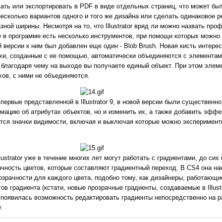
ать или экспортировать в PDF в виде отдельных страниц, что может быт
 несколько вариантов одного и того же дизайна или сделать одинаковое 
зной ширины. Несмотря на то, что Illustrator вряд ли можно назвать пр
 в программе есть несколько инструментов, при помощи которых можно
й версии к ним был добавлен еще один - Blob Brush. Новая кисть интерес
ихи, созданные с ее помощью, автоматически объединяются с элементам
благодаря чему на выходе вы получаете единый объект. При этом элем
хов, с ними не объединяются.
ервые представленной в Illustrator 9, в новой версии были существенн
мацию об атрибутах объектов, но и изменить их, а также добавить эффе
тся значки видимости, включая и выключая которые можно эксперимент
lustrator уже в течение многих лет могут работать с градиентами, до сих
чность цветов, которые составляют градиентный переход. В CS4 она нак
зрачности для каждого цвета, подобно тому, как дизайнеры, работающие
ов градиента (кстати, новые прозрачные градиенты, создаваемые в Illust
CS4 появилась возможность редактировать градиенты непосредственно на р
.