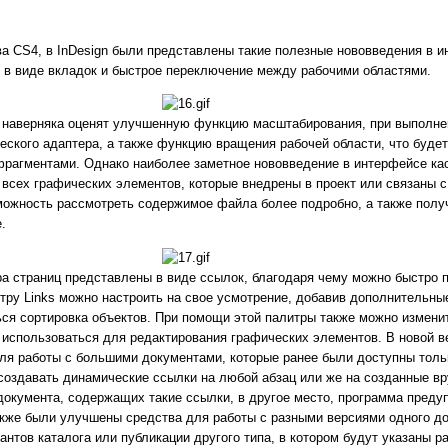
ва CS4, в InDesign были представлены такие полезные нововведения в и
 в виде вкладок и быстрое переключение между рабочими областями.
наверняка оценят улучшенную функцию масштабирования, при выполне
ского адаптера, а также функцию вращения рабочей области, что будет
рагментами. Однако наиболее заметное нововведение в интерфейсе кас
 всех графических элементов, которые внедрены в проект или связаны 
зможность рассмотреть содержимое файла более подробно, а также пол
.
ера страниц представлены в виде ссылок, благодаря чему можно быстро 
итру Links можно настроить на свое усмотрение, добавив дополнительны
ся сортировка объектов. При помощи этой палитры также можно измени
 использоваться для редактирования графических элементов. В новой в
ля работы с большими документами, которые ранее были доступны толь
создавать динамические ссылки на любой абзац или же на созданные вр
документа, содержащих такие ссылки, в другое место, программа преду
кже были улучшены средства для работы с разными версиями одного док
нтов каталога или публикации другого типа, в котором будут указаны р