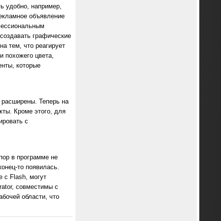
ь удобно, например,
рекламное объявление
офессиональным
 создавать графические
на тем, что реагирует
и похожего цвета,
енты, которые
о расширены. Теперь на
кты. Кроме этого, для
ировать с
 пор в программе не
онец-то появилась.
 с Flash, могут
rator, совместимы с
абочей области, что