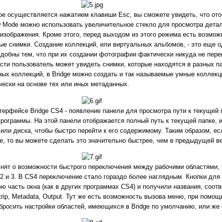
орое осуществляется нажатием клавиши Esc, вы сможете увидеть, что о
w Mode можно использовать увеличительное стекло для просмотра дета
 изображения. Кроме этого, перед выходом из этого режима есть возмож
ые снимки. Создание коллекций, или виртуальных альбомов, - это еще 
добны тем, что при их создании фотографии фактически никуда не пер
сти пользователь может увидеть снимки, которые находятся в разных па
ных коллекций, в Bridge можно создать и так называемые умные коллекц
ески на основе тех или иных метаданных.
терфейсе Bridge CS4 - появление панели для просмотра пути к текущей п
программы. На этой панели отображается полный путь к текущей папке, 
или диска, чтобы быстро перейти к его содержимому. Таким образом, ес
е, то вы можете сделать это значительно быстрее, чем в предыдущей ве
мнят о возможности быстрого переключения между рабочими областями, 
 2 и 3. В CS4 переключение стало гораздо более наглядным. Кнопки для
ю часть окна (как в других программах CS4) и получили названия, соо
strip, Metadata, Output. Тут же есть возможность вызова меню, при помо
бросить настройки областей, имеющихся в Bridge по умолчанию, или же