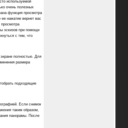
асто используемой
ько очень полезных
ована функция просмотра
 ее нажатие вернет вас
я просмотра
ры эскизов при помощи
кнуться с тем, что
 экране полностью. Для
зменения размера
отобрать подходящие
тографией. Если снимок
ажения таким образом,
дания панорамы. После