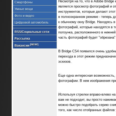
Несмотря на то, что в Adobe Bridge
Смартфоны
является просмотр фотографий и от
Умные вещи
инструментов, которые делают этот
Фото и видео
в полноэкранном режиме - теперь д
к обычному окну Bridge. Находясь 
Цифровой автомобиль
фотографий, которые находятся в т
RSS/Социальные сети
ползунка, расположенного в нижней 
часть фотографий будет "обрезана" 
Рассылка
[NEW!]
Вакансии
В Bridge CS4 появился очень удобн
перехода в этот режим предназначе
эскизов.
Еще одна интересная возможность, 
фотографии. В нем изображения пре
Используя стрелки вправо-влево на
вам не подходит, вы просто нажима
можно быстро подобрать серию сним
того, как число отобранных файлов