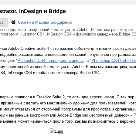
trator, InDesign и Bridge
Сергей и Марина Бондаренко
08
р продолжает тему новой коллекции от Adobe. В нем мы рассмотрим,
программ Illustrator CS4, InDesign CS4 и файлового менеджера Bridge C
ий Adobe Creative Suite 4 - это важное событие для многих тысяч диза
 подробно рассматривали нововведения самой популярной программы из со
икациях "
Photoshop CS4: в профиль и анфас
" и "
Photoshop CS4 Extende
му приложений из новой коллекции от Adobe. В нем мы рассмотрим, ка
 CS4, InDesign CS4 и файлового менеджера Bridge CS4.
вые появился в Creative Suite 2, то есть две версии назад. С тех пор 
 призванные сделать его максимально удобным для пользователей, кото
ни могут отказаться от сторонней программы для просмотра и организац
ли вы раньше воспринимали Adobe Bridge как бесполезный довесок к P
е мнение может измениться после того, как вы познакомитесь с версией