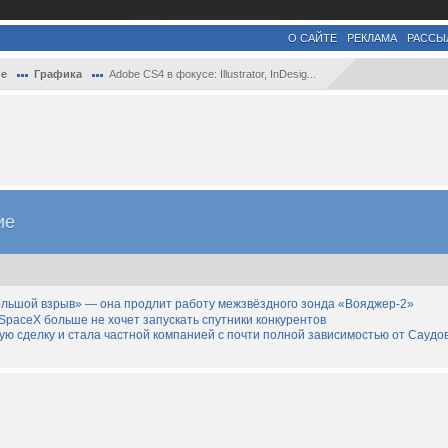
О САЙТЕ
РЕКЛАМА
РАССЫ
е
Графика
Adobe CS4 в фокусе: Illustrator, InDesig...
ие
льшой взрыв» — она продлит работу межзвёздного зонда «Вояджер-2»
SpaceX больше не хочет запускать спутники конкурентов
дную сделку и стала частной компанией с почти полной зависимостью от Саудо