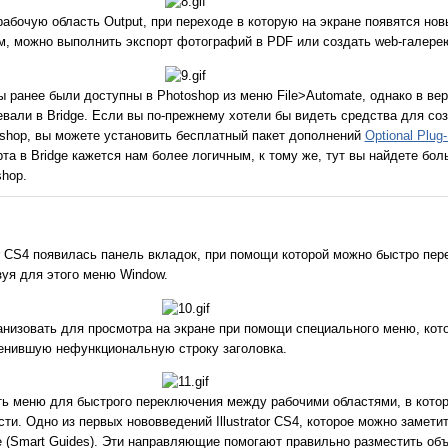
рабочую область Output, при переходе в которую на экране появятся но
м, можно выполнить экспорт фотографий в PDF или создать web-галере
ты ранее были доступны в Photoshop из меню File>Automate, однако в ве
вали в Bridge. Если вы по-прежнему хотели бы видеть средства для соз
shop, вы можете установить бесплатный пакет дополнений
Optional Plug-
а в Bridge кажется нам более логичным, к тому же, тут вы найдете бол
shop.
ator CS4 появилась панель вкладок, при помощи которой можно быстро п
уя для этого меню Window.
низовать для просмотра на экране при помощи специального меню, кот
менившую нефункциональную строку заголовка.
ть меню для быстрого переключения между рабочими областями, в котор
ти. Одно из первых нововведений Illustrator CS4, которое можно заметит
(Smart Guides). Эти направляющие помогают правильно разместить объ