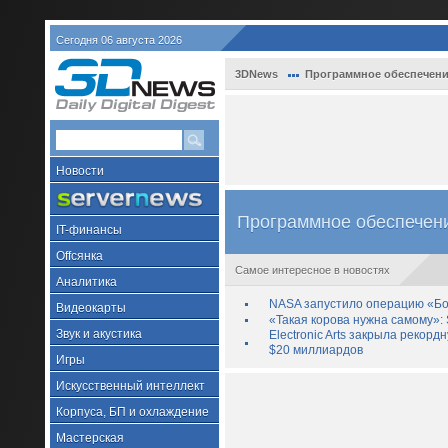
Сегодня 06 августа 2026
3DNews
Программное обеспечени
Новости
Программное обеспечен
IT-финансы
Offсянка
Самое интересное в новостях
Аналитика
NASA запустило операцию «Бо
Видеокарты
«Такая корова нужна самому»: 
Звук и акустика
Electronic Arts закрыла рекор
$20 миллиардов
Игры
Искусственный интеллект
Корпуса, БП и охлаждение
Мастерская