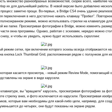
 есть множество разнообразных возможностей, скорее всего, наиболее ч
бор их для дальнейшей работы. В новой версии было добавлено нескол
 процесс заметно проще. Во-первых, в Bridge CS4 очень удачно реализ
ля переключения в него достаточно нажать клавишу "Пробел". Повторное
в полноэкранном режиме, можно использовать стрелки на клавиатуре дл
ой же папке. Просматривая фотографии в Bridge, можно изменять разме
части окна программы. Однако, работая с эскизами, нередко можно стол
снизу, и чтобы их увидеть, нужно будет использовать скроллинг.
ый режим сетки, при включении которого эскизы всегда отображаются на
на кнопка Lock Thumbnail Grid, расположенная рядом с ползунком для и
которая касается просмотра, - новый режим Review Mode, помогающий 
дставлены на экране в виде карусели.
 клавиатуре, вы "вращаете" карусель, просматривая фотографию за фо
ете стрелку вниз, и фото исключается из карусели. Просматривая изобр
ков, которые вам необходимы для какой-либо цели, например, для соз
 уменьшится до четырех, они будут показаны на экране рядом.