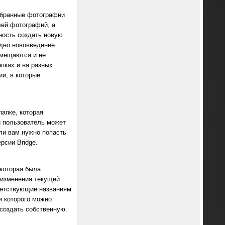
тобранные фотографии
лей фотографий, а
ность создать новую
одно нововведение
емещаются и не
пках и на разных
ии, в которые
апке, которая
и пользователь может
ли вам нужно попасть
рсии Bridge.
которая была
 изменения текущей
тветствующие названиям
щи которого можно
 создать собственную.