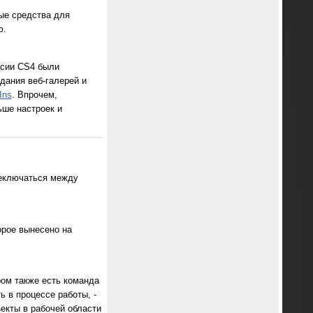
вые средства для
ю.
рсии CS4 были
дания веб-галерей и
Ins
. Впрочем,
ьше настроек и
ереключаться между
орое вынесено на
ом также есть команда
ь в процессе работы, -
екты в рабочей области