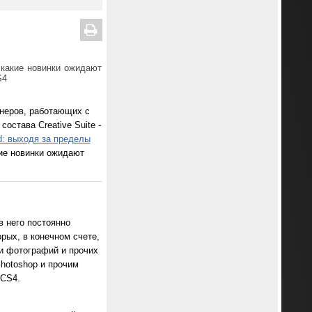
 какие новинки ожидают
S4
йнеров, работающих с
става Creative Suite -
d: выходя за пределы
кие новинки ожидают
в него постоянно
рых, в конечном счете,
ии фотографий и прочих
hotoshop и прочим
 CS4.