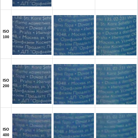
ISO
100
ISO
200
ISO
400