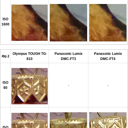
ISO
1600
Olympus TOUGH TG-
Panasonic Lumix
Panasonic Lumix
Фр 2
810
DMC-FT3
DMC-FT4
ISO
-
-
80
ISO