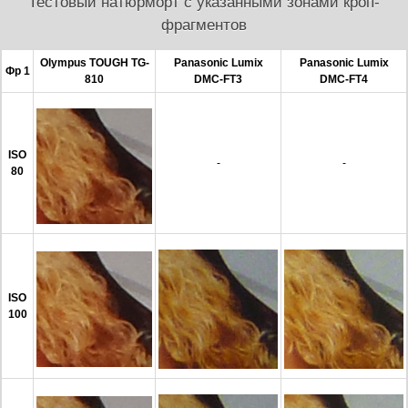
Тестовый натюрморт с указанными зонами кроп-
фрагментов
Olympus TOUGH TG-
Panasonic Lumix
Panasonic Lumix
Фр 1
810
DMC-FT3
DMC-FT4
ISO
-
-
80
ISO
100