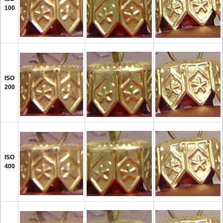
100
ISO
200
ISO
400