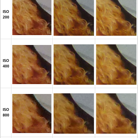
ISO
200
ISO
400
ISO
800