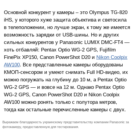
Основной конкурент у камеры – это Olympus TG-820
iHS, у которого хуже защита объектива и светосила
в телеположении, но лучше экран, к тому же имеется
возможность зарядки от USB-шины. Но и других
сильных конкурентов у Panasonic LUMIX DMC-FT4
—
хоть отбавляй: Pentax Optio WG-2 GPS, Fujifilm
FinePix XP150, Canon PowerShot D20 и
Nikon Coolpix
AW100
. Все представленные камеры оборудованы
КМОП-сенсором и умеют снимать Full HD-видео, их
можно погружать на глубину до 10 м, а Pentax Optio
WG-2 GPS — и вовсе на 12 м. Однако Pentax Optio
WG-2 GPS, Canon PowerShot D20 и Nikon Coolpix
AW100 можно ронять только с полутора метров,
тогда как остальные перечисленные камеры с двух.
Выражаем благодарность украинскому представительству компании Panasonic за
фотокамеру, предоставленную для тестирования.