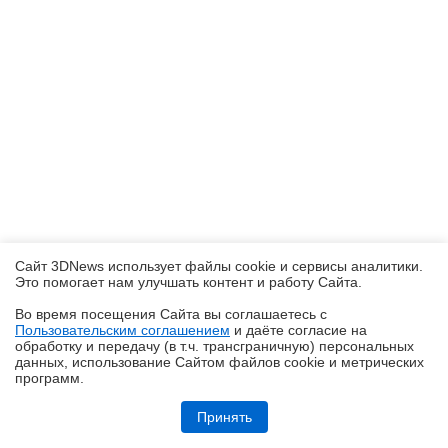
Сайт 3DNews использует файлы cookie и сервисы аналитики.
Это помогает нам улучшать контент и работу Cайта.
Во время посещения Cайта вы соглашаетесь с
Пользовательским соглашением
и даёте согласие на
✖
обработку и передачу (в т.ч. трансграничную) персональных
данных, использование Cайтом файлов cookie и метрических
программ.
Обзор ультрабука ASUS Zenbook A16 (UX3607OA) с Copilot+ PC: ИИ
на марше
Принять