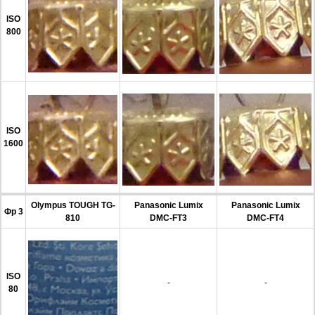
ISO
800
ISO
1600
Olympus TOUGH TG-
Panasonic Lumix
Panasonic Lumix
Фр 3
810
DMC-FT3
DMC-FT4
ISO
-
-
80