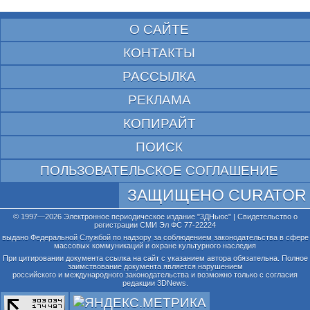
О САЙТЕ
КОНТАКТЫ
РАССЫЛКА
РЕКЛАМА
КОПИРАЙТ
ПОИСК
ПОЛЬЗОВАТЕЛЬСКОЕ СОГЛАШЕНИЕ
ЗАЩИЩЕНО CURATOR
© 1997—2026 Электронное периодическое издание "3ДНьюс" | Свидетельство о
регистрации СМИ Эл ФС 77-22224
выдано Федеральной Службой по надзору за соблюдением законодательства в сфере
массовых коммуникаций и охране культурного наследия
При цитировании документа ссылка на сайт с указанием автора обязательна. Полное
заимствование документа является нарушением
российского и международного законодательства и возможно только с согласия
редакции 3DNews.