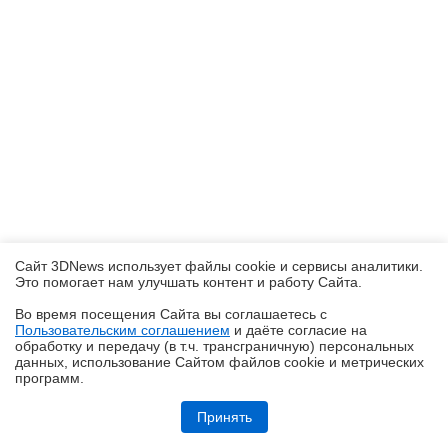
Сайт 3DNews использует файлы cookie и сервисы аналитики.
Это помогает нам улучшать контент и работу Cайта.
Во время посещения Cайта вы соглашаетесь с
Пользовательским соглашением
и даёте согласие на
✖
обработку и передачу (в т.ч. трансграничную) персональных
данных, использование Cайтом файлов cookie и метрических
программ.
Обзор Infinix SMART 20: каким может быть бюджетный смартфон в
эпоху оперативного кризиса?
Принять