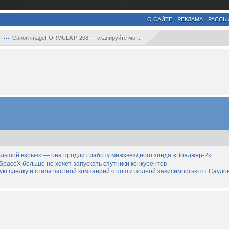
О САЙТЕ
РЕКЛАМА
РАССЫ
Canon imageFORMULA P-208 — сканируйте мо...
льшой взрыв» — она продлит работу межзвёздного зонда «Вояджер-2»
SpaceX больше не хочет запускать спутники конкурентов
дную сделку и стала частной компанией с почти полной зависимостью от Саудо