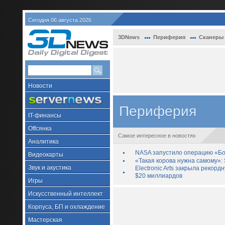
Сегодня 06 августа 2026
3DNews
Периферия
Сканеры
Новости
Периферия
IT-финансы
Offсянка
Самое интересное в новостях
Аналитика
NASA запустило операцию «Бо
Видеокарты
«Такая корова нужна самому»: 
Звук и акустика
Electronic Arts закрыла рекор
$20 миллиардов
Игры
Искусственный интеллект
Корпуса, БП и охлаждение
Мастерская