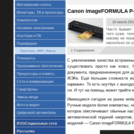
Материнские платы
Canon imageFORMULA P-
Мониторы, ТВ и проекторы
Накопители
10 июля 201
Носимая электроника
Часто бывает:
того хуже, те
Ноутбуки и ПК
никому не пок
насколько он у
Периферия
⇣ Содержание
Принтеры, МФУ, Факсы
Планшеты
С увеличением качества встроенны
Программное обеспечение
существовать просто как класс.
документа, предназначенную для да
Процессоры и память
ЖЭКе. Ещё большие сложности возн
Сети и коммуникации
кармане». То есть ноутбук с выход
Смартфоны
ли. И тут на помощь может прийти м
Умные вещи
Имеющиеся сегодня на рынке моби
Фото и видео
Ручные модели более компактны, но
которое обеспечивают обычные нас
Цифровой автомобиль
автоматической подачей напротив
моделей — Canon imageFORMULA P-
RSS/Социальные сети
Рассылка