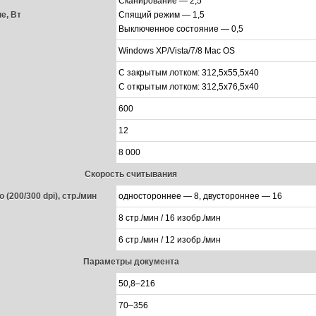
Сканирование — 2,5
е, Вт
Спящий режим — 1,5
Выключенное состояние — 0,5
Windows XP/Vista/7/8 Mac OS
С закрытым лотком: 312,5x55,5x40
С открытым лотком: 312,5x76,5x40
600
12
8 000
Скорость считывания
о (200/300 dpi), стр./мин
одностороннее — 8, двустороннее — 16
8 стр./мин / 16 изобр./мин
6 стр./мин / 12 изобр./мин
Параметры документа
50,8–216
70–356