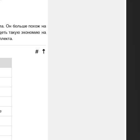
ла. Он больше похож на
деть такую экономию на
плекта.
#
⇡
е