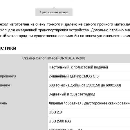
Тряпичный чехол
хол изготовлен из очень тонкого и далеко не самого прочного материа
ехол для ежедневной транспортировки устройства. Довольно странно ви
тый чехол вряд ли существенно повлиял бы на конечную стоимость ком
истики
Сканер Canon imageFORMULA P-208
Настольный, с полистовой подачей
нирования
2-линейный датчик CMOS CIS
шение
600 точек на дюйм (от 150х150 до 600х600)
3-цветный (RGB) светодиод
рона
Лицевая / обратная / двустороннее сканировани
USB 2.0
USB (500 мА)