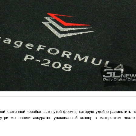
шой картонной коробке вытянутой формы, которую удобно разместить п
утри мы нашли аккуратно упакованный сканер в матерчатом чехле