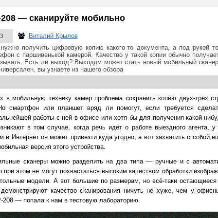
208 — сканируйте мобильно
Виталий Крылов
3
 нужно получить цифровую копию какого-то документа, а под рукой т
лефон с паршивенькой камерой. Качество у такой копии обычно получает
азывать. Есть ли выход? Выходом может стать новый мобильный сканер
ниверсален, вы узнаете из нашего обзора
х в мобильную технику камер проблема сохранить копию двух-трёх ст
 Но смартфон или планшет вряд ли помогут, если требуется сдела
льнейшей работы с ней в офисе или хотя бы для получения какой-нибу
икают в том случае, когда речь идёт о работе выездного агента, у
ом в Интернет он может
привезти
куда угодно, а вот захватить с собой 
обильная версия этого устройства.
льные сканеры можно разделить на два типа — ручные и с автомати
 при этом не могут похвастаться высоким качеством обработки изображ
тольные модели. А вот большие по размерам, но всё-таки остающиес
, демонстрируют качество сканирования ничуть не хуже, чем у офисн
208 — попала к нам в тестовую лабораторию.