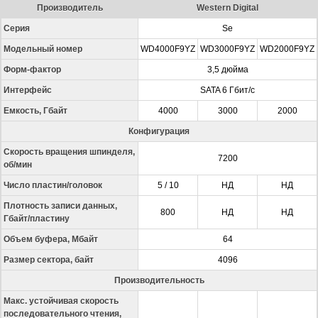
Производитель
Western Digital
Серия
Se
Модельный номер
WD4000F9YZ
WD3000F9YZ
WD2000F9YZ
Форм-фактор
3,5 дюйма
Интерфейс
SATA 6 Гбит/с
Емкость, Гбайт
4000
3000
2000
Конфигурация
Скорость вращения шпинделя,
7200
об/мин
Число пластин/головок
5 / 10
НД
НД
Плотность записи данных,
800
НД
НД
Гбайт/пластину
Объем буфера, Мбайт
64
Размер сектора, байт
4096
Производительность
Макс. устойчивая скорость
последовательного чтения,