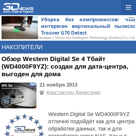
Уборка без компромиссов: чем
интересен вертикальный пылесос
Trouver G70 Detect
Реклама | Silicon Era Intelligent Technology (Suzhou) Co.,Ltd.
НАКОПИТЕЛИ
Обзор Western Digital Se 4 Тбайт
(WD4000F9YZ): создан для дата-центра,
выгоден для дома
21 ноября 2013
Константин Денисенко
Western Digital Se WD4000F9YZ
отлично подойдёт как для центра
обработки данных, так и для