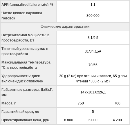
AFR (annualized failure rate), %
1,1
Число циклов парковки
300 000
головок
Физические характеристики
Потребляемая мощность: в
8,1/9,5
простое/работа, Вт
Типичный уровень шума: в
31/34 дБА
простое/работа
Максимальная температура
70/55
°C, в простое/работа
Ударопрочность: диск
30 g (2 мс) при чтении и записи, 65 g при
включен/диск отключен
чтении / 300 g (2 мс)
Габаритные размеры: ДхВхГ,
147x101,6x26,1
мм
Масса, г
750
700
Гарантийный срок, лет
5
Ориентировочная цена, руб.
8 800
6 000
4 200