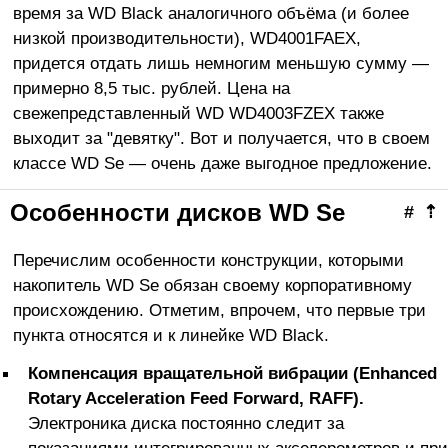
время за WD Black аналогичного объёма (и более
низкой производительности),
WD4001FAEX,
придется отдать лишь немногим меньшую сумму —
примерно 8,5 тыс. рублей. Цена на
свежепредставленный WD WD4003FZEX также
выходит за "девятку". Вот и получается, что в своем
классе WD Se — очень даже выгодное предложение.
Особенности дисков WD Se
#
⇡
Перечислим особенности конструкции, которыми
накопитель WD Se обязан своему корпоративному
происхождению. Отметим, впрочем, что первые три
пункта относятся и к линейке WD Black.
Компенсация вращательной вибрации (Enhanced
Rotary Acceleration Feed Forward, RAFF).
Электроника диска постоянно следит за
показаниями интегрированных акселерометров и при