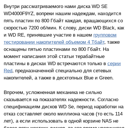
Внутри рассматриваемого нами диска WD SE
WD4000F9YZ, вопреки нашим надеждам, находится
пять пластин по 800 Гбайт каждая, вращающихся со
скоростью 7200 об/мин. К слову, диски WD Black, как
и WD RE, принявшие участие в нашем
групповом
тестировании накопителей объемом 4 Тбайт
, также
оснащены пятью пластинами по 800 Гбайт. На
момент написания этой статьи терабайтные
пластины в дисках WD встречаются только в
серии
Red
, предназначенной специально для сетевых
накопителей, а также в десктопных Blue и Green.
Впрочем, усложненная механика не сильно
сказывается на показателях надежности. Согласно
спецификациям дисков WD Se, период наработки на
отказ составляет около миллиона часов (то есть 114
лет), а если использовать в одной корзине NAS не
более пяти жестких дисков, то это время увеличится