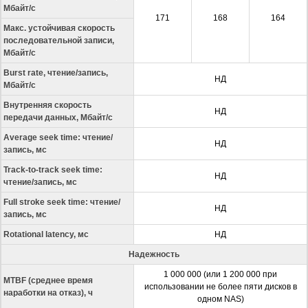
Мбайт/с
171
168
164
Макс. устойчивая скорость
последовательной записи,
Мбайт/с
Burst rate, чтение/запись,
НД
Мбайт/с
Внутренняя скорость
НД
передачи данных, Мбайт/с
Average seek time: чтение/
НД
запись, мс
Track-to-track seek time:
НД
чтение/запись, мс
Full stroke seek time: чтение/
НД
запись, мс
Rotational latency, мс
НД
Надежность
1 000 000 (или 1 200 000 при
MTBF (среднее время
использовании не более пяти дисков в
наработки на отказ), ч
одном NAS)