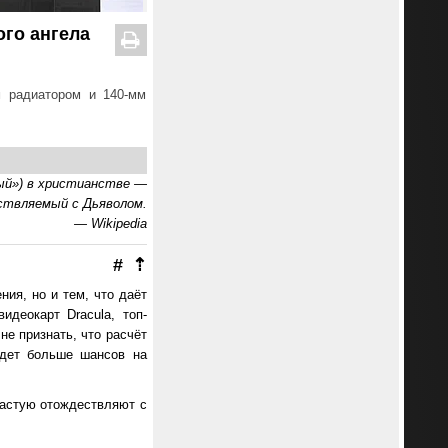
ого ангела
м радиатором и 140-мм
ный») в христианстве —
ествляемый с Дьяволом.
— Wikipedia
#
⇡
ия, но и тем, что даёт
деокарт Dracula, топ-
не признать, что расчёт
удет больше шансов на
частую отождествляют с