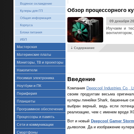
Водяное охлаждение
Обзор процессорного кул
Кулеры для ГП
Общая информация
09 декабря 2
Корпуса
Изучаем и те
Блоки питания
вентилятором,
ИБП
Мастерская
⇣ Содержание
Материнские платы
Мониторы, ТВ и проекторы
Накопители
Носимая электроника
Введение
Ноутбуки и ПК
Компания
Deepcool Industries Co., L
Периферия
своим продуктам весьма оригинал
кулеры линейки Shark, башенные си
Планшеты
выбран верный, ведь если потенц
Программное обеспечение
реализацию, чем с именем вроде XC
Процессоры и память
Вот и новый
Deepcool
Gamer
Stor
Сети и коммуникации
дьяволом. Да и изображение кулера
Смартфоны