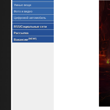
Умные вещи
Фото и видео
Цифровой автомобиль
RSS/Социальные сети
Рассылка
[NEW!]
Вакансии