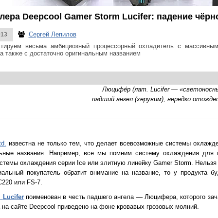
ера Deepcool Gamer Storm Lucifer: падение чёрн
Сергей Лепилов
013
стируем весьма амбициозный процессорный охладитель с массивны
 а также с достаточно оригинальным названием
Люцифе́р (лат. Lucifer — «светонос
падший ангел (херувим), нередко отожд
td.
известна не только тем, что делает всевозможные системы охлажден
ьные названия. Например, все мы помним систему охлаждения для ви
стемы охлаждения серии Ice или элитную линейку Gamer Storm. Нельзя 
иальный покупатель обратит внимание на название, то у продукта б
220 или FS-7.
m
Lucifer
поименован в честь падшего ангела — Люцифера, которого за
 на сайте Deepcool приведено на фоне кровавых грозовых молний.