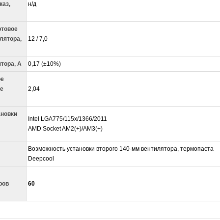
каз,
н/д
ртовое
лятора,
12 / 7,0
тора, А
0,17 (±10%)
ое
е
2,04
новки
Intel LGA775/115x/1366/2011
AMD Socket AM2(+)/AM3(+)
Возможность установки второго 140-мм вентилятора, термопаста
Deepcool
ров
60