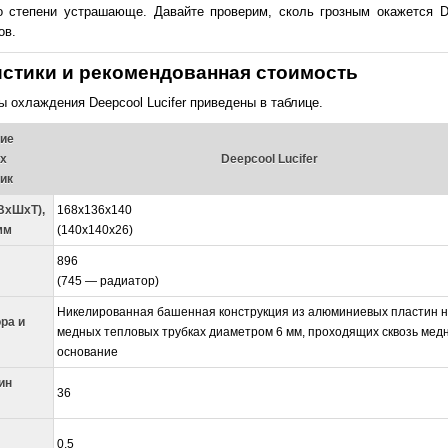
о степени устрашающе. Давайте проверим, сколь грозным окажется De
ов.
истики и рекомендованная стоимость
ы охлаждения Deepcool Lucifer приведены в таблице.
ие
их
Deepcool Lucifer
ик
ВхШхТ),
168х136х140
мм
(140х140х26)
896
(745 — радиатор)
Никелированная башенная конструкция из алюминиевых пластин н
ра и
медных тепловых трубках диаметром 6 мм, проходящих сквозь мед
основание
ин
36
0,5