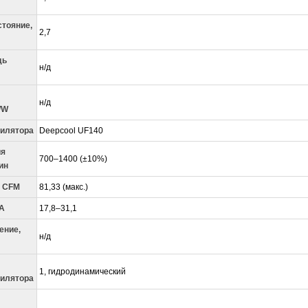
тояние,
2,7
дь
н/д
н/д
/W
тилятора
Deepcool UF140
ия
700–1400 (±10%)
ин
, CFM
81,33 (макс.)
А
17,8–31,1
ение,
н/д
1, гидродинамический
тилятора