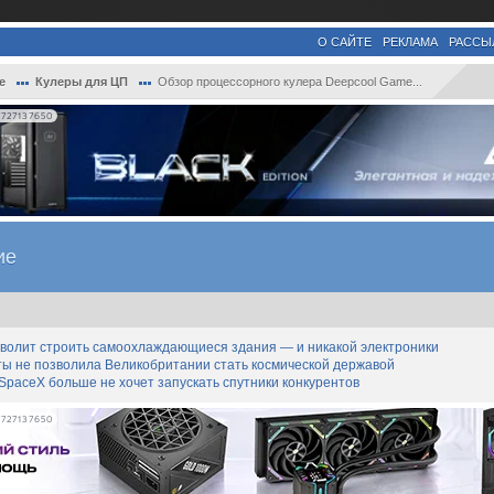
О САЙТЕ
РЕКЛАМА
РАССЫ
е
Кулеры для ЦП
Обзор процессорного кулера Deepcool Game...
727137650
ие
озволит строить самоохлаждающиеся здания — и никакой электроники
ты не позволила Великобритании стать космической державой
SpaceX больше не хочет запускать спутники конкурентов
727137650