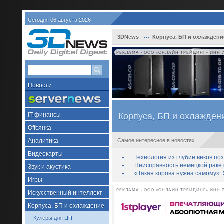
Сегодня 06 августа 2026
3DNews
Корпуса, БП и охлаждени
РЕКЛАМА • ООО «ОНЛАЙН ТРЕЙДИНГ» ИНН 7
Новости
IT-финансы
Корпуса, БП и охлажден
Offсянка
Аналитика
Самое интересное в новостях
Видеокарты
Технология из глубин веков п
Неисправность немецкой раке
Звук и акустика
«Такая корова нужна самому»: 
Игры
РЕКЛАМА • ООО «ОНЛАЙН ТРЕЙДИНГ» ИНН 7
Искусственный интеллект
Корпуса, БП и охлаждение
Кулеры для ЦП