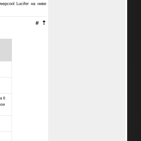
epcool Lucifer на ниве
#
⇡
а 6
ное