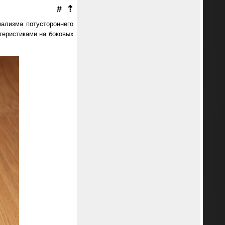
#
⇡
мализма потустороннего
теристиками на боковых