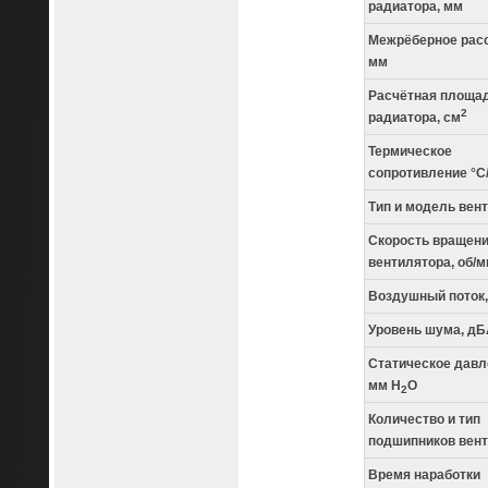
радиатора, мм
Межрёберное расс
мм
Расчётная площа
2
радиатора, см
Термическое
сопротивление °С
Тип и модель вен
Скорость вращен
вентилятора, об/м
Воздушный поток
Уровень шума, дБ
Статическое давл
мм H
O
2
Количество и тип
подшипников вен
Время наработки