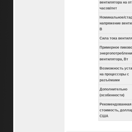
вентилятора на от
часов/лет
Номинальное/ста
напряжение венти
В
Сила тока вентиля
Примерное пиков
энергопотреблени
вентилятора, Вт
Возможность уста
на процессоры с
разъёмами
Дополнительно
(особенности)
Рекомендованная
стоимость, долла
США