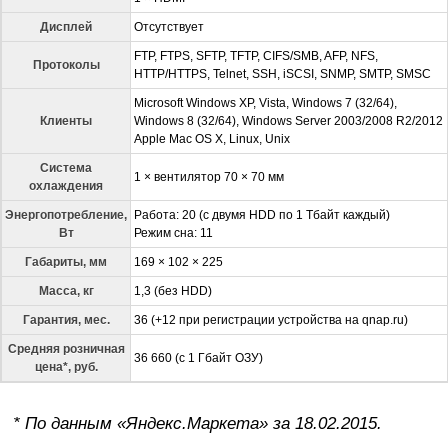
Дисплей
Отсутствует
FTP, FTPS, SFTP, TFTP, CIFS/SMB, AFP, NFS,
Протоколы
HTTP/HTTPS, Telnet, SSH, iSCSI, SNMP, SMTP, SMSC
Microsoft Windows XP, Vista, Windows 7 (32/64),
Клиенты
Windows 8 (32/64), Windows Server 2003/2008 R2/2012
Apple Mac OS X, Linux, Unix
Система
1 × вентилятор 70 × 70 мм
охлаждения
Энергопотребление,
Работа: 20 (с двумя HDD по 1 Тбайт каждый)
Вт
Режим сна: 11
Габариты, мм
169 × 102 × 225
Масса, кг
1,3 (без HDD)
Гарантия, мес.
36 (+12 при регистрации устройства на qnap.ru)
Средняя розничная
36 660 (с 1 Гбайт ОЗУ)
цена*, руб.
* По данным «Яндекс.Маркета» за 18.02.2015.