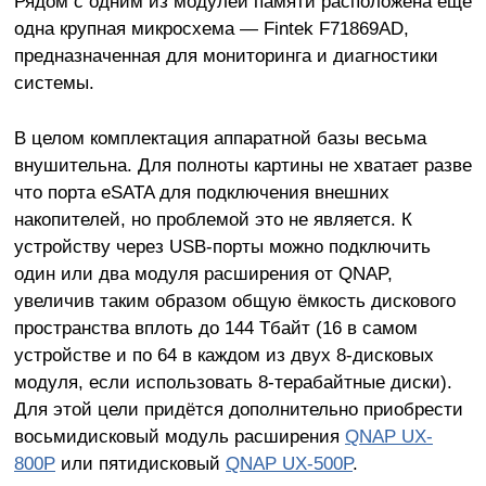
Рядом с одним из модулей памяти расположена ещё
одна крупная микросхема — Fintek F71869AD,
предназначенная для мониторинга и диагностики
системы.
В целом комплектация аппаратной базы весьма
внушительна. Для полноты картины не хватает разве
что порта eSATA для подключения внешних
накопителей, но проблемой это не является. К
устройству через USB-порты можно подключить
один или два модуля расширения от QNAP,
увеличив таким образом общую ёмкость дискового
пространства вплоть до 144 Тбайт (16 в самом
устройстве и по 64 в каждом из двух 8-дисковых
модуля, если использовать 8-терабайтные диски).
Для этой цели придётся дополнительно приобрести
восьмидисковый модуль расширения
QNAP UX-
800P
или пятидисковый
QNAP UX-500P
.