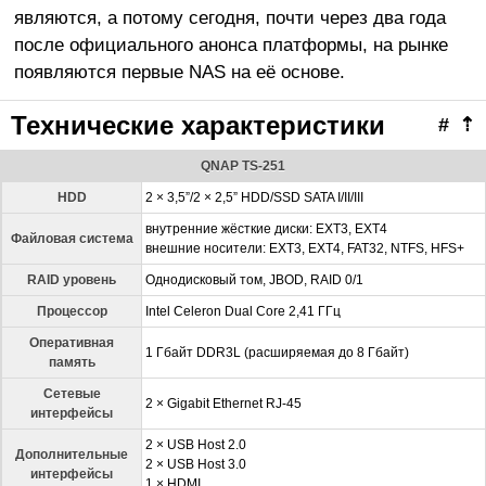
являются, а потому сегодня, почти через два года
после официального анонса платформы, на рынке
появляются первые NAS на её основе.
Технические характеристики
#
⇡
QNAP TS-251
HDD
2 × 3,5”/2 × 2,5” HDD/SSD SATA I/II/III
внутренние жёсткие диски: EXT3, EXT4
Файловая система
внешние носители: EXT3, EXT4, FAT32, NTFS, HFS+
RAID уровень
Однодисковый том, JBOD, RAID 0/1
Процессор
Intel Celeron Dual Core 2,41 ГГц
Оперативная
1 Гбайт DDR3L (расширяемая до 8 Гбайт)
память
Сетевые
2 × Gigabit Ethernet RJ-45
интерфейсы
2 × USB Host 2.0
Дополнительные
2 × USB Host 3.0
интерфейсы
1 × HDMI