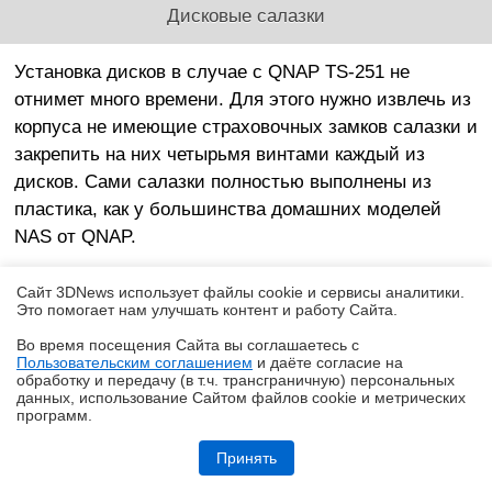
Дисковые салазки
Установка дисков в случае с QNAP TS-251 не
отнимет много времени. Для этого нужно извлечь из
корпуса не имеющие страховочных замков салазки и
закрепить на них четырьмя винтами каждый из
дисков. Сами салазки полностью выполнены из
пластика, как у большинства домашних моделей
NAS от QNAP.
Сайт 3DNews использует файлы cookie и сервисы аналитики.
Это помогает нам улучшать контент и работу Cайта.
Во время посещения Cайта вы соглашаетесь с
Пользовательским соглашением
и даёте согласие на
✖
обработку и передачу (в т.ч. трансграничную) персональных
данных, использование Cайтом файлов cookie и метрических
программ.
Обзор робота-уборщика Midea VCR V15 MAX ULTRA: не разменивайся
на мелочи (но не переплачивай)
Принять