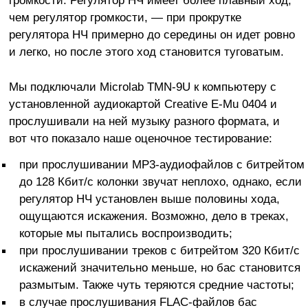
громкости. Регулятор НЧ имеет более плавный ход,
чем регулятор громкости, — при прокрутке
регулятора НЧ примерно до середины он идет ровно
и легко, но после этого ход становится туговатым.
Мы подключали Microlab TMN-9U к компьютеру с
установленной аудиокартой Creative E-Mu 0404 и
прослушивали на ней музыку разного формата, и
вот что показало наше оценочное тестирование:
при прослушивании MP3-аудиофайлов с битрейтом
до 128 Кбит/c колонки звучат неплохо, однако, если
регулятор НЧ установлен выше половины хода,
ощущаются искажения. Возможно, дело в треках,
которые мы пытались воспроизводить;
при прослушивании треков с битрейтом 320 Кбит/c
искажений значительно меньше, но бас становится
размытым. Также чуть теряются средние частоты;
в случае прослушивания FLAC-файлов бас