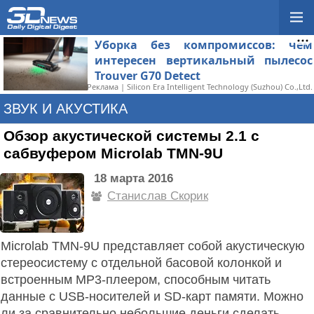
Уборка без компромиссов: чем
интересен вертикальный пылесос
Trouver G70 Detect
Реклама | Silicon Era Intelligent Technology (Suzhou) Co.,Ltd.
ЗВУК И АКУСТИКА
Обзор акустической системы 2.1 с
сабвуфером Microlab TMN-9U
18 марта 2016
Станислав Скорик
Microlab TMN-9U представляет собой акустическую
стереосистему с отдельной басовой колонкой и
встроенным MP3-плеером, способным читать
данные с USB-носителей и SD-карт памяти. Можно
ли за сравнительно небольшие деньги сделать