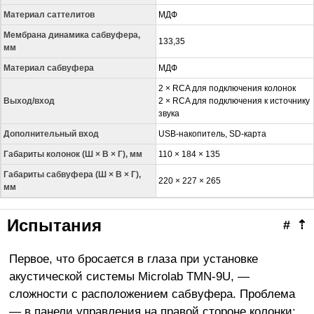
Материал саттелитов
МДФ
Мембрана динамика сабвуфера,
133,35
мм
Материал сабвуфера
МДФ
2 × RCA для подключения колонок
Выход/вход
2 × RCA для подключения к источнику
звука
Дополнительный вход
USB-накопитель, SD-карта
Габариты колонок (Ш
×
В
×
Г)
, мм
110 × 184 × 135
Габариты сабвуфера (Ш
×
В
×
Г)
,
220 × 227 × 265
мм
Испытания
#
⇡
Первое, что бросается в глаза при установке
акустической системы Microlab TMN-9U, —
сложности с расположением сабвуфера. Проблема
— в панели управления на правой стороне колонки: