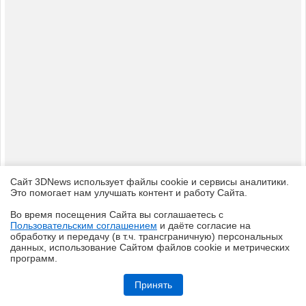
КОПИРАЙТ
ПОИСК
ПОЛЬЗОВАТЕЛЬСКОЕ СОГЛАШЕНИЕ
ЗАЩИЩЕНО CURATOR
© 1997—2026 Электронное периодическое издание "3ДНьюс" | Свидетельство о
регистрации СМИ Эл ФС 77-22224
выдано Федеральной Службой по надзору за соблюдением законодательства в сфере
массовых коммуникаций и охране культурного наследия
При цитировании документа ссылка на сайт с указанием автора обязательна. Полное
заимствование документа является нарушением
российского и международного законодательства и возможно только с согласия
редакции 3DNews.
Сайт 3DNews использует файлы cookie и сервисы аналитики.
Это помогает нам улучшать контент и работу Cайта.
Во время посещения Cайта вы соглашаетесь с
Пользовательским соглашением
и даёте согласие на
✖
обработку и передачу (в т.ч. трансграничную) персональных
данных, использование Cайтом файлов cookie и метрических
программ.
Обзор смартфона iQOO Z11: станция студенческая
Принять