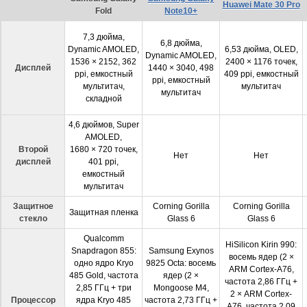
Huawei Mate 30 Pro
Fold
Note10+
7,3 дюйма,
6,8 дюйма,
Dynamic AMOLED,
6,53 дюйма, OLED,
Dynamic AMOLED,
1536 × 2152, 362
2400 × 1176 точек,
Дисплей
1440 × 3040, 498
ppi, емкостный
409 ppi, емкостный
ppi, емкостный
мультитач,
мультитач
мультитач
складной
4,6 дюймов, Super
AMOLED,
Второй
1680 × 720 точек,
Нет
Нет
дисплей
401 ppi,
емкостный
мультитач
Защитное
Corning Gorilla
Corning Gorilla
Защитная пленка
стекло
Glass 6
Glass 6
Qualcomm
HiSilicon Kirin 990:
Snapdragon 855:
Samsung Exynos
восемь ядер (2 ×
одно ядро Kryo
9825 Octa: восемь
ARM Cortex-A76,
485 Gold, частота
ядер (2 ×
частота 2,86 ГГц +
2,85 ГГц + три
Mongoose M4,
2 × ARM Cortex-
Процессор
ядра Kryo 485
частота 2,73 ГГц +
A76, частота 2,09