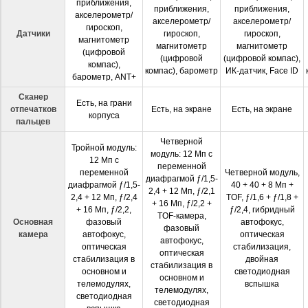
приближения,
приближения,
приближения,
акселерометр/
акселерометр/
акселерометр/
гироскоп,
Датчики
гироскоп,
гироскоп,
магнитометр
магнитометр
магнитометр
(цифровой
(цифровой
(цифровой компас),
компас),
компас), барометр
ИК-датчик, Face ID
барометр, ANT+
Сканер
Есть, на грани
отпечатков
Есть, на экране
Есть, на экране
корпуса
пальцев
Четверной
Тройной модуль:
модуль: 12 Мп с
12 Мп с
переменной
переменной
Четверной модуль,
диафрагмой ƒ/1,5-
диафрагмой ƒ/1,5-
40 + 40 + 8 Мп +
2,4 + 12 Мп, ƒ/2,1
2,4 + 12 Мп, ƒ/2,4
TOF, ƒ/1,6 + ƒ/1,8 +
+ 16 Мп, ƒ/2,2 +
+ 16 Мп, ƒ/2,2,
ƒ/2,4, гибридный
TOF-камера,
Основная
фазовый
автофокус,
фазовый
камера
автофокус,
оптическая
автофокус,
оптическая
стабилизация,
оптическая
стабилизация в
двойная
стабилизация в
основном и
светодиодная
основном и
телемодулях,
вспышка
телемодулях,
светодиодная
светодиодная