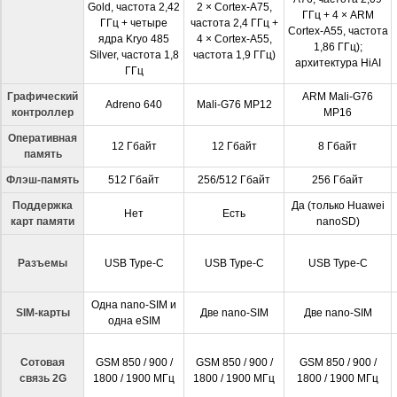
Gold, частота 2,42
2 × Cortex-A75,
ГГц + 4 × ARM
ГГц + четыре
частота 2,4 ГГц +
Cortex-A55, частота
ядра Kryo 485
4 × Cortex-A55,
1,86 ГГц);
Silver, частота 1,8
частота 1,9 ГГц)
архитектура HiAI
ГГц
Графический
ARM Mali-G76
Adreno 640
Mali-G76 MP12
контроллер
MP16
Оперативная
12 Гбайт
12 Гбайт
8 Гбайт
память
Флэш-память
512 Гбайт
256/512 Гбайт
256 Гбайт
Поддержка
Да (только Huawei
Нет
Есть
карт памяти
nanoSD)
Разъемы
USB Type-C
USB Type-C
USB Type-C
Одна nano-SIM и
SIM-карты
Две nano-SIM
Две nano-SIM
одна eSIM
Сотовая
GSM 850 / 900 /
GSM 850 / 900 /
GSM 850 / 900 /
связь 2G
1800 / 1900 МГц
1800 / 1900 МГц
1800 / 1900 МГц