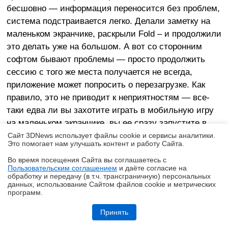
бесшовно — информация переносится без проблем,
система подстраивается легко. Делали заметку на
маленьком экранчике, раскрыли Fold – и продолжили
это делать уже на большом. А вот со сторонним
софтом бывают проблемы — просто продолжить
сессию с того же места получается не всегда,
приложение может попросить о перезагрузке. Как
правило, это не приводит к неприятностям — все-
таки едва ли вы захотите играть в мобильную игру
на маленьком экранчике, вы ее сразу запустите в
планшетном режиме. Но иногда лишние действия
Сайт 3DNews использует файлы cookie и сервисы аналитики.
Это помогает нам улучшать контент и работу Cайта.
могут раздражать. Также не все приложения
идеально приспособлены под работу на большом
Во время посещения Cайта вы соглашаетесь с
Пользовательским соглашением
и даёте согласие на
✖
экране с его нестандартным расположением
обработку и передачу (в т.ч. трансграничную) персональных
данных, использование Cайтом файлов cookie и метрических
навигационных значков, например. Я столкнулся с
программ.
этим в проигрывателе VLC Player, где управление
Обзор ноутбука HONOR MagicBook 16 2026 (LHC-X) на платформе
воспроизведением оказалось в «мертвой»,
Panther Lake
Принять
недоступной для взаимодействия зоне — в