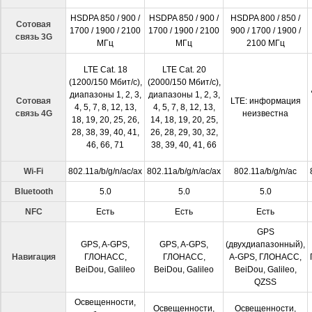
HSDPA 850 / 900 /
HSDPA 850 / 900 /
HSDPA 800 / 850 /
Сотовая
1700 / 1900 / 2100
1700 / 1900 / 2100
900 / 1700 / 1900 /
связь 3G
МГц
МГц
2100 МГц
LTE Cat. 18
LTE Cat. 20
(1200/150 Мбит/с),
(2000/150 Мбит/с),
диапазоны 1, 2, 3,
диапазоны 1, 2, 3,
Сотовая
LTE: информация
4, 5, 7, 8, 12, 13,
4, 5, 7, 8, 12, 13,
связь 4G
неизвестна
18, 19, 20, 25, 26,
14, 18, 19, 20, 25,
28, 38, 39, 40, 41,
26, 28, 29, 30, 32,
46, 66, 71
38, 39, 40, 41, 66
Wi-Fi
802.11a/b/g/n/ac/ax
802.11a/b/g/n/ac/ax
802.11a/b/g/n/ac
Bluetooth
5.0
5.0
5.0
NFC
Есть
Есть
Есть
GPS
GPS, A-GPS,
GPS, A-GPS,
(двухдиапазонный),
Навигация
ГЛОНАСС,
ГЛОНАСС,
A-GPS, ГЛОНАСС,
BeiDou, Galileo
BeiDou, Galileo
BeiDou, Galileo,
QZSS
Освещенности,
Освещенности,
Освещенности,