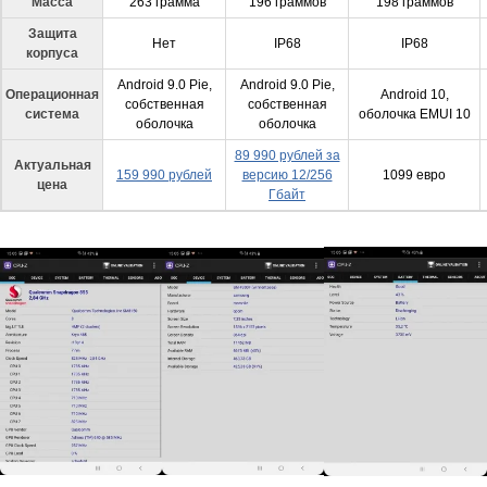
Масса
263 грамма
196 граммов
198 граммов
Защита
Нет
IP68
IP68
корпуса
Android 9.0 Pie,
Android 9.0 Pie,
Операционная
Android 10,
собственная
собственная
система
оболочка EMUI 10
оболочка
оболочка
89 990 рублей за
Актуальная
159 990 рублей
версию 12/256
1099 евро
цена
Гбайт