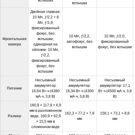
вспышка
вспышка
Двойная главная:
10 Мп, ƒ/2,2 + 8
Мп, ƒ/1,9,
фиксированный
фокус, без
10 Мп, ƒ/2,2,
32 Мп, ƒ/2,0,
Фронтальная
вспышки;
автофокус, без
фиксированный
камера
одинарная на
вспышки
фокус, без вспышки
обложке: 10 Мп,
ƒ/2,2,
фиксированный
фокус, без
вспышки
Несъемный
Несъемный
Несъемный
аккумулятор:
аккумулятор:
аккумулятор: 17,1
Питание
16,64 Вт·ч (4380
16,34 Вт·ч (4300
Вт·ч (4500 мА·ч, 3,8
мА·ч, 3,8 В)
мА·ч, 3,8 В)
В)
160,9 × 117,9 × 6,9
мм в разложенном
162,3 × 77,2 × 7,9
158,1 × 73,1 × 8,8
Размер
виде, 160,9 × 62,9
мм
мм
× 15,5 мм в
сложенном виде