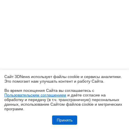
Сайт 3DNews использует файлы cookie и сервисы аналитики.
Это помогает нам улучшать контент и работу Cайта.
Во время посещения Cайта вы соглашаетесь с
Пользовательским соглашением
и даёте согласие на
✖
обработку и передачу (в т.ч. трансграничную) персональных
данных, использование Cайтом файлов cookie и метрических
программ.
Обзор робота-газонокосилки Dreame Roboticmower A1 Pro 2000: когда
на дачу приезжаешь только отдыхать
Принять