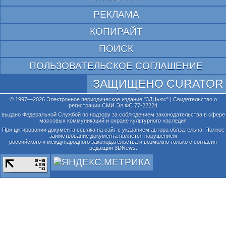
РЕКЛАМА
КОПИРАЙТ
ПОИСК
ПОЛЬЗОВАТЕЛЬСКОЕ СОГЛАШЕНИЕ
ЗАЩИЩЕНО CURATOR
© 1997—2026 Электронное периодическое издание "3ДНьюс" | Свидетельство о
регистрации СМИ Эл ФС 77-22224
выдано Федеральной Службой по надзору за соблюдением законодательства в сфере
массовых коммуникаций и охране культурного наследия
При цитировании документа ссылка на сайт с указанием автора обязательна. Полное
заимствование документа является нарушением
российского и международного законодательства и возможно только с согласия
редакции 3DNews.