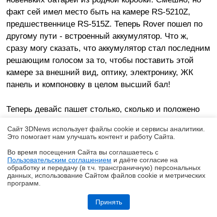
факт сей имел место быть на камере RS-5210Z,
предшественнице RS-515Z. Теперь Rover пошел по
другому пути - встроенный аккумулятор. Что ж,
сразу могу сказать, что аккумулятор стал последним
решающим голосом за то, чтобы поставить этой
камере за внешний вид, оптику, электронику, ЖК
панель и компоновку в целом высший бал!
Теперь девайс пашет столько, сколько и положено
цифровику - на денек использования вам этой
Сайт 3DNews использует файлы cookie и сервисы аналитики.
камеры вполне хватит. Тут явно есть за что
Это помогает нам улучшать контент и работу Cайта.
порадоваться. Проблема наконец-то решена, а
Во время посещения Cайта вы соглашаетесь с
бедные Rover-овские юзеры больше не будут
Пользовательским соглашением
и даёте согласие на
✖
обработку и передачу (в т.ч. трансграничную) персональных
отчаянно обсуждать тип аккумуляторов, подходящих
данных, использование Cайтом файлов cookie и метрических
этим живоглотам. Так сказать, нет обжорству!
программ.
Обзор игрового Tandem WOLED-монитора ASUS ROG Strix OLED
XG27AQWMG: запланированный апгрейд
Принять
Немного о разном