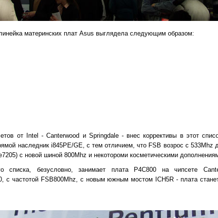
 линейка материнских плат Asus выглядела следующим образом:
ов от Intel - Canterwood и Springdale - внес коррективы в этот спис
 прямой наследник i845PE/GE, с тем отличием, что FSB возрос с 533Mhz 
 (e7205) с новой шиной 800Mhz и некотороми косметическими дополнения
го списка, безусловно, занимает плата P4C800 на чипсете Cant
0, с частотой FSB800Mhz, с новым южным мостом ICH5R - плата стане