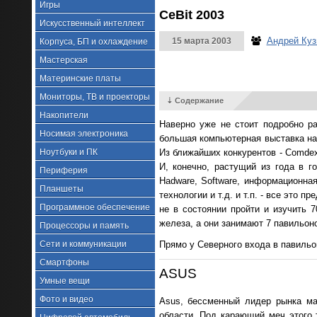
Игры
CeBit 2003
Искусственный интеллект
Андрей Куз
15 марта 2003
Корпуса, БП и охлаждение
Мастерская
Материнские платы
Мониторы, ТВ и проекторы
⇣ Содержание
Накопители
Наверно уже не стоит подробно ра
Носимая электроника
большая компьютерная выставка на 
Ноутбуки и ПК
Из ближайших конкурентов - ComdexF
И, конечно, растущий из года в г
Периферия
Hadware, Software, информационна
Планшеты
технологии и т.д. и т.п. - все это
Программное обеспечение
не в состоянии пройти и изучить 7
железа, а они занимают 7 павильоно
Процессоры и память
Сети и коммуникации
Прямо у Северного входа в павиль
Смартфоны
ASUS
Умные вещи
Фото и видео
Asus, бессменный лидер рынка ма
области. Под карающий меч этого 