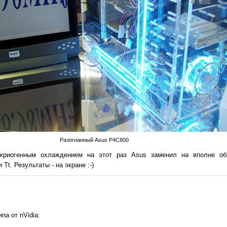
Разогнанный Asus P4C800
риогенным охлаждением на этот раз Asus заменил на вполне об
t. Результаты - на экране :-)
па от nVidia: