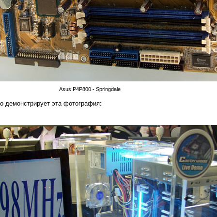
Asus P4P800 - Springdale
о демонстрирует эта фотография: