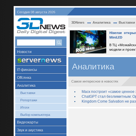
Сегодня 08 августа 2026
3DNews
Аналитика
Выставки
Hisense откр
MiniLED
В ТЦ «Можайски
модели и проек
Новости
Аналитика
IT-финансы
Offсянка
Самое интересное в новостях
Аналитика
Маск построит «самое ценное з
Выставки
ChatGPT стал безлимитным: Op
Репортажи
Kingdom Come Salvation не ра
Итоги
Выбор компьютера
Видеокарты
Звук и акустика