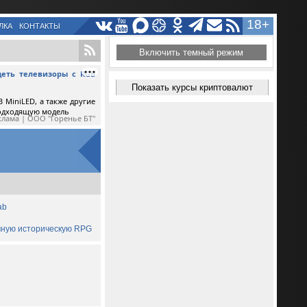
18+
ЛКА
КОНТАКТЫ
Включить темный режим
еть телевизоры с RGB
Показать курсы криптовалют
 MiniLED, а также другие
подходящую модель
клама | ООО "Горенье БТ"
ab
ичную историческую RPG