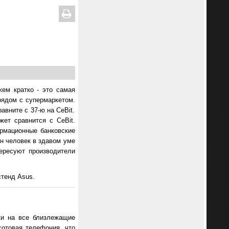
жем кратко - это самая
рядом с супермаркетом.
авните с 37-ю на CeBit.
жет сравнится с CeBit.
ормационные банковские
ин человек в здавом уме
тересуют производители
тенд Asus.
ки на все близлежащие
сотовая телефония, что