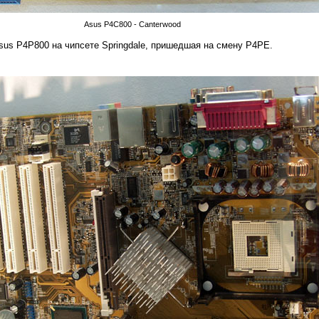
Asus P4C800 - Canterwood
us P4P800 на чипсете Springdale, пришедшая на смену P4PE.