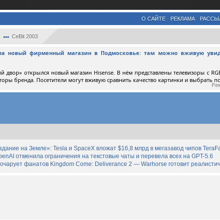
О САЙТЕ
РЕКЛАМА
РАССЫ
CeBit 2003
ыла новый фирменный магазин в Подмосковье: там можно вживую увид
й двор» открылся новый магазин Hisense. В нём представлены телевизоры с RGB
торы бренда. Посетители могут вживую сравнить качество картинки и выбрать 
Ре
дание на Земле»: Tesla и SpaceX вложат $16,8 млрд в мегазавод чипов TeraF
enAI отменила ограничения на текстовые чаты и перевела всех на GPT-5.6
зочарует фанатов Kingdom Come: Deliverance 2 — Warhorse готовит реалист