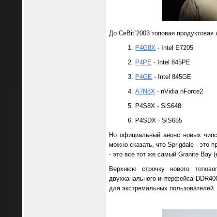
До CeBit`2003 топовая продуктовая
P4G8X
- Intel E7205
P4PE
- Intel 845PE
P4GE
- Intel 845GE
A7N8X
- nVidia nForce2
P4S8X - SiS648
P4SDX - SiS655
Но официальный анонс новых чипсет
можно сказать, что Sprigdale - это
- это все тот же самый Granite Bay
Верхнюю строчку нового топово
двухканального интерфейса DDR40
для экстремальных пользователей.