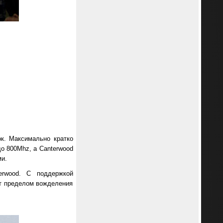
ок. Максимально кратко
до 800Mhz, а Canterwood
ми.
erwood. С поддержкой
т пределом вожделения