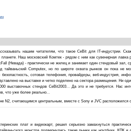
ин
ссказывать нашим читателям, что такое CeBit для IT-индустрии. Ска
планете. Наш московский Комтек - рядом с ним как сувенирная лавка 
all (Невада) - практически не жилец и занимает один стендовый зал, ср
од тайваньский Computex, но по широте охвата рынков он пока не мо
я безопастность, сотовая телефония, провайдеры, веб-индустрия, инф
 представлено на выставке и четко поделено на сектора размещения. Ни од
000 выставочных стендов CeBit2003... Да это и не требуется. Нас ин
в, что уже более реально...
оне N2, считающимся центральным, вместе с Sony и JVC расположился с
теринских плат и видеокарт, решил серьезно замахнуться практичес
тайваньского монстра подвернулись такие рынки как ноутбуки, КПК и 