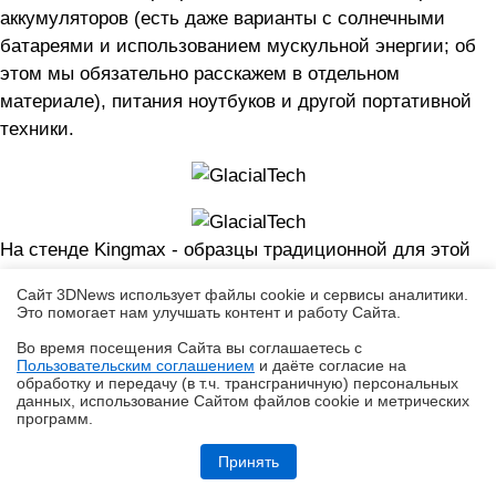
аккумуляторов (есть даже варианты с солнечными
батареями и использованием мускульной энергии; об
этом мы обязательно расскажем в отдельном
материале), питания ноутбуков и другой портативной
техники.
На стенде Kingmax - образцы традиционной для этой
компании продукции, оперативной памяти для
Сайт 3DNews использует файлы cookie и сервисы аналитики.
настольных ПК и ноутбуков, различной флэш-памяти.
Это помогает нам улучшать контент и работу Cайта.
Встречается как экзотика, так и массовые популярные
Во время посещения Cайта вы соглашаетесь с
серии, в том числе, в версиях повышенной ёмкости.
Пользовательским соглашением
и даёте согласие на
✖
обработку и передачу (в т.ч. трансграничную) персональных
данных, использование Cайтом файлов cookie и метрических
программ.
Обзор ноутбука ASUS Zenbook Duo UX8407A (UX8407AA-SN279X) с
двумя OLED-экранами
Принять