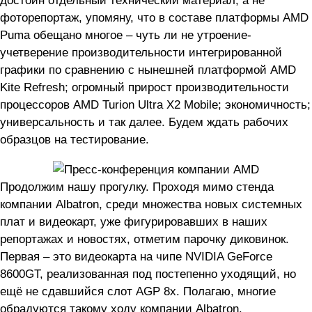
достоин отдельный технический материал, а не
фоторепортаж, упомяну, что в составе платформы AMD
Puma обещано многое – чуть ли не утроение-
учетверение производительности интегрированной
графики по сравнению с нынешней платформой AMD
Kite Refresh; огромный прирост производительности
процессоров AMD Turion Ultra X2 Mobile; экономичность;
универсальность и так далее. Будем ждать рабочих
образцов на тестирование.
Продолжим нашу прогулку. Проходя мимо стенда
компании Albatron, среди множества новых системных
плат и видеокарт, уже фигурировавших в наших
репортажах и новостях, отметим парочку диковинок.
Первая – это видеокарта на чипе NVIDIA GeForce
8600GT, реализованная под постепенно уходящий, но
ещё не сдавшийся слот AGP 8x. Полагаю, многие
обрадуются такому ходу компании Albatron.