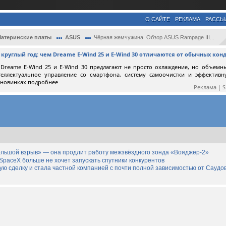
О САЙТЕ
РЕКЛАМА
РАССЫ
атеринские платы
ASUS
Чёрная жемчужина. Обзор ASUS Rampage III...
круглый год: чем Dreame E-Wind 25 и E-Wind 30 отличаются от обычных ко
Dreame E-Wind 25 и E-Wind 30 предлагают не просто охлаждение, но объемн
теллектуальное управление со смартфона, систему самоочистки и эффектив
 новинках подробнее
Реклама | 
льшой взрыв» — она продлит работу межзвёздного зонда «Вояджер-2»
SpaceX больше не хочет запускать спутники конкурентов
дную сделку и стала частной компанией с почти полной зависимостью от Саудо