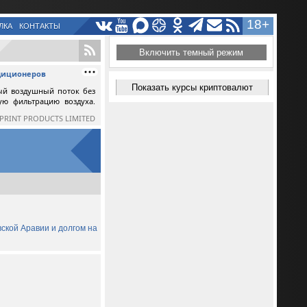
18+
ЛКА
КОНТАКТЫ
Включить темный режим
ндиционеров
Показать курсы криптовалют
ый воздушный поток без
ную фильтрацию воздуха.
SPRINT PRODUCTS LIMITED
вской Аравии и долгом на