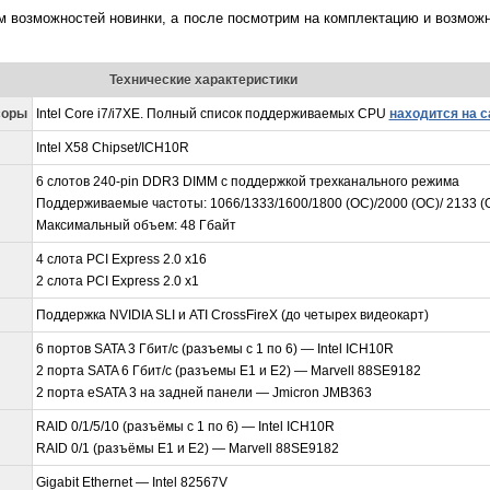
ом возможностей новинки, а после посмотрим на комплектацию и возмо
Технические характеристики
соры
Intel Core i7/i7XE. Полный список поддерживаемых CPU
находится на 
Intel X58 Chipset/ICH10R
6 слотов 240-pin DDR3 DIMM с поддержкой трехканального режима
Поддерживаемые частоты: 1066/1333/1600/1800 (OC)/2000 (OC)/ 2133 (O
Максимальный объем: 48 Гбайт
4 слота PCI Express 2.0 x16
2 слота PCI Express 2.0 x1
Поддержка NVIDIA SLI и ATI CrossFireX (до четырех видеокарт)
6 портов SATA 3 Гбит/с (разъемы с 1 по 6) — Intel ICH10R
2 порта SATA 6 Гбит/с (разъемы E1 и E2) — Marvell 88SE9182
2 порта eSATA 3 на задней панели — Jmicron JMB363
RAID 0/1/5/10 (разъёмы с 1 по 6) — Intel ICH10R
RAID 0/1 (разъёмы E1 и E2) — Marvell 88SE9182
Gigabit Ethernet — Intel 82567V