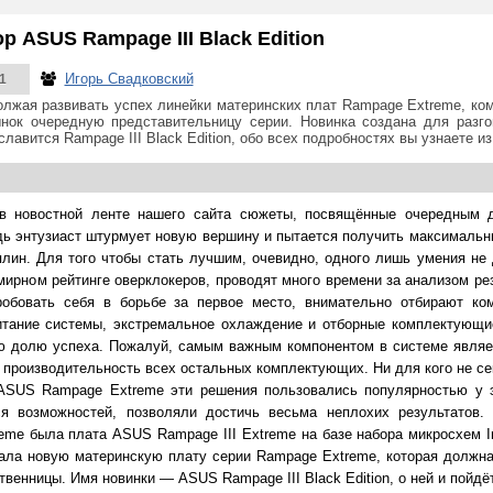
 ASUS Rampage III Black Edition
Игорь Свадковский
1
лжая развивать успех линейки материнских плат Rampage Extreme, к
нок очередную представительницу серии. Новинка создана для разго
славится Rampage III Black Edition, обо всех подробностях вы узнаете и
 в новостной ленте нашего сайта сюжеты, посвящённые очередным 
удь энтузиаст штурмует новую вершину и пытается получить максимальн
ин. Для того чтобы стать лучшим, очевидно, одного лишь умения не д
мирном рейтинге оверклокеров, проводят много времени за анализом ре
робовать себя в борьбе за первое место, внимательно отбирают ко
питание системы, экстремальное охлаждение и отборные комплектующи
ю долю успеха. Пожалуй, самым важным компонентом в системе являе
 производительность всех остальных комплектующих. Ни для кого не се
ASUS Rampage Extreme эти решения пользовались популярностью у эн
я возможностей, позволяли достичь весьма неплохих результатов.
me была плата ASUS Rampage III Extreme на базе набора микросхем In
ла новую материнскую плату серии Rampage Extreme, которая должна 
венницы. Имя новинки — ASUS Rampage III Black Edition, о ней и пойдёт