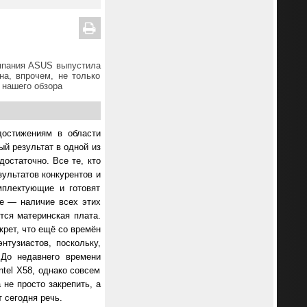
омпания ASUS выпустила
на, впрочем, не только
з нашего обзора
достижениям в области
ый результат в одной из
остаточно. Все те, кто
зультатов конкурентов и
мплектующие и готовят
е — наличие всех этих
тся материнская плата.
крет, что ещё со времён
тузиастов, поскольку,
 До недавнего времени
tel X58, однако совсем
не просто закрепить, а
 сегодня речь.