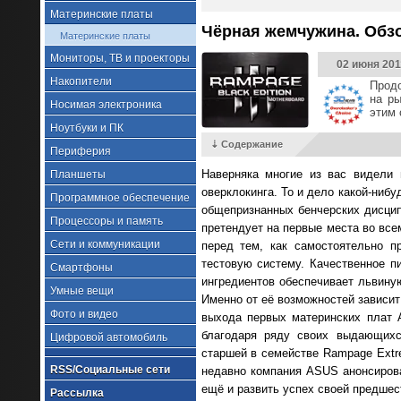
Материнские платы
Чёрная жемчужина. Обзор
Материнские платы
Мониторы, ТВ и проекторы
02 июня 201
Накопители
Продо
на ры
Носимая электроника
этим 
Ноутбуки и ПК
⇣ Содержание
Периферия
Наверняка многие из вас видели
Планшеты
оверклокинга. То и дело какой-ниб
Программное обеспечение
общепризнанных бенчерских дисципл
Процессоры и память
претендует на первые места во все
Сети и коммуникации
перед тем, как самостоятельно п
тестовую систему. Качественное 
Смартфоны
ингредиентов обеспечивает львину
Умные вещи
Именно от её возможностей зависит
Фото и видео
выхода первых материнских плат 
благодаря ряду своих выдающихс
Цифровой автомобиль
старшей в семействе Rampage Extre
RSS/Социальные сети
недавно компания ASUS анонсирова
ещё и развить успех своей предшест
Рассылка