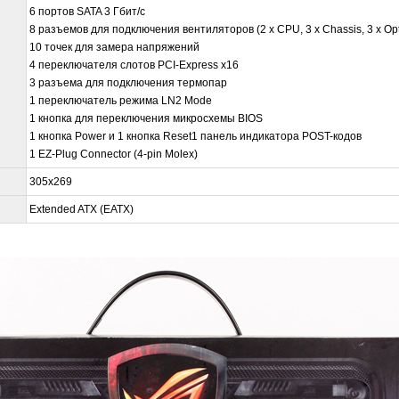
6 портов SATA 3 Гбит/с
8 разъемов для подключения вентиляторов (2 x CPU, 3 x Chassis, 3 x Opt
10 точек для замера напряжений
4 переключателя слотов PCI-Express x16
3 разъема для подключения термопар
1 переключатель режима LN2 Mode
1 кнопка для переключения микросхемы BIOS
1 кнопка Power и 1 кнопка Reset1 панель индикатора POST-кодов
1 EZ-Plug Connector (4-pin Molex)
305х269
Extended ATX (EATX)