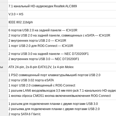
7.1 канальный HD-аудиокодек Realtek ALC889
V.3.0 + HS
IEEE 802.11b/g/n
6 портов USB 2.0 на задней панели — ICH10R
2 порта USB 2.0 на задней панели, совмещенных с eSATA — ICH10R
2 внутренних порта USB 2.0 — ICH10R
1 порт USB 2.0 для ROG Connect — ICH10R
2 порта USB 3.0 на задней панели — NEC D720200F1
2 внутренних порта USB 3.0 — NEC D720200F1
ты
ATX 24-pin, 2x-8-pin EATX12V, 1x 4-pin Molex
1 PS/2 совмещенный порт клавиатуры/мыши6 портов USB 2.0
2 порта USB 3.02 порта eSATA
1 порт USB 2.0 совмещенный с ROG Connect
1 разъем LAN6 входов/выходов 3,5 мм mini-jack 7.1-канального HD-ауди
1 кнопка сброса CMOS1 кнопка включения/выключения ROG Connect
1 разъем для подключения планки с двумя портами USB 3.0
2 разъема для подключения планки с двумя портами USB 2.0
2 порта SATA 6 Гбит/c