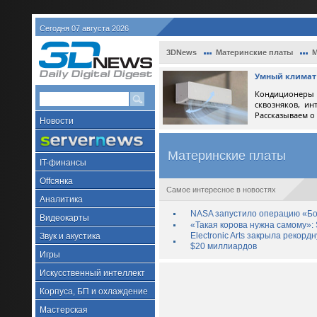
Сегодня 07 августа 2026
3DNews
Материнские платы
М
Умный климат 
Кондиционеры 
сквозняков, ин
Рассказываем о
Новости
Материнские платы
IT-финансы
Offсянка
Самое интересное в новостях
Аналитика
NASA запустило операцию «Бо
Видеокарты
«Такая корова нужна самому»: 
Electronic Arts закрыла рекор
Звук и акустика
$20 миллиардов
Игры
Искусственный интеллект
Корпуса, БП и охлаждение
Мастерская