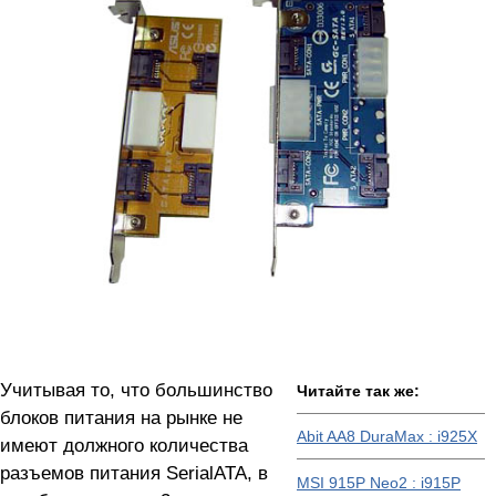
Учитывая то, что большинство
Читайте так же:
блоков питания на рынке не
Abit AA8 DuraMax : i925X
имеют должного количества
разъемов питания SerialATA, в
MSI 915P Neo2 : i915P