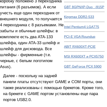
коробку положено 3 переходника
питания (6 разъемов). А если
GBT 8GPNXP-Duo : i915P
учесть еще один переходник от
Kingmax DDR2-533
внешнего модуля, то получается
4 переходника с 8 разъемами. Не
Intel Pentium4 LGA775
забыты и обычные шлейфы: в
комплекте есть два ATA-133
PCI-E VGA Roundup
шлейфа, один ATA-33 шлейф и
ABIT RX600XT-PCIE
шлейф для дисковода. Все
шлейфы - фирменные (т.е.
MSI RX600XT и PCX5750
черные, с белым логотипом
Asus).
GBT GeForce PCX 5900
Далее - поскольку на задней
панели платы отсутствуют GAME и COM порты, они
также реализованы с помощью брекетов. Кроме того,
на брекете с GAME портом установлены еще пара
портов USB2.0.