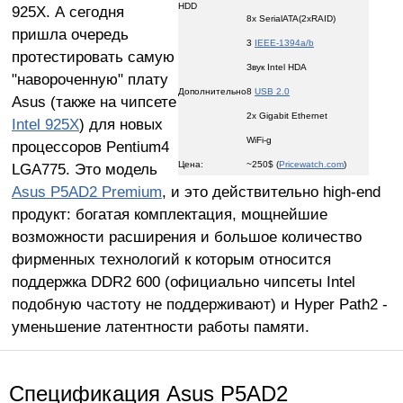
HDD
925X. А сегодня
8x SerialATA(2xRAID)
пришла очередь
3
IEEE-1394a/b
протестировать самую
Звук Intel HDA
"навороченную" плату
Дополнительно
8
USB 2.0
Asus (также на чипсете
2x Gigabit Ethernet
Intel 925X
) для новых
WiFi-g
процессоров Pentium4
Цена:
~250$ (
Pricewatch.com
)
LGA775. Это модель
Asus P5AD2 Premium
, и это действительно high-end
продукт: богатая комплектация, мощнейшие
возможности расширения и большое количество
фирменных технологий к которым относится
поддержка DDR2 600 (официально чипсеты Intel
подобную частоту не поддерживают) и Hyper Path2 -
уменьшение латентности работы памяти.
Спецификация Asus P5AD2