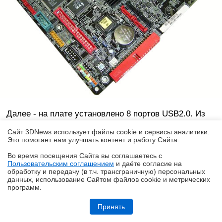
Далее - на плате установлено 8 портов USB2.0. Из
них 4 порта установлены на задней панели, а еще 4
Сайт 3DNews использует файлы cookie и сервисы аналитики.
подключаются при помощи брекетов (в комплекте
Это помогает нам улучшать контент и работу Cайта.
один брекет с двумя портами).
Во время посещения Cайта вы соглашаетесь с
Пользовательским соглашением
и даёте согласие на
✖
обработку и передачу (в т.ч. трансграничную) персональных
Кроме этого, плата Asus P5AD2 поддерживает
данных, использование Cайтом файлов cookie и метрических
другой вид последовательной шины - IEEE1394
программ.
("Firewire"). Для этого на плату установлены два
Обзор планшета HUAWEI MatePad Pro Max: на все деньги
Принять
контроллера: TSB81BA3 и TSB82AA2 (оба