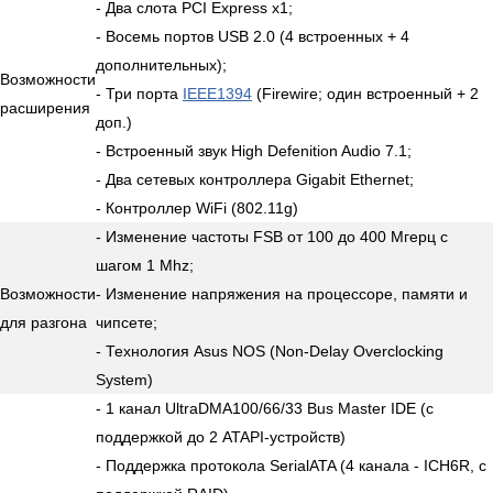
- Два слота PCI Express x1;
- Восемь портов USB 2.0 (4 встроенных + 4
дополнительных);
Возможности
- Три порта
IEEE1394
(Firewire; один встроенный + 2
расширения
доп.)
- Встроенный звук High Defenition Audio 7.1;
- Два сетевых контроллера Gigabit Ethernet;
- Контроллер WiFi (802.11g)
- Изменение частоты FSB от 100 до 400 Мгерц с
шагом 1 Mhz;
Возможности
- Изменение напряжения на процессоре, памяти и
для разгона
чипсете;
- Технология Asus NOS (Non-Delay Overclocking
System)
- 1 канал UltraDMA100/66/33 Bus Master IDE (с
поддержкой до 2 ATAPI-устройств)
- Поддержка протокола SerialATA (4 канала - ICH6R, c