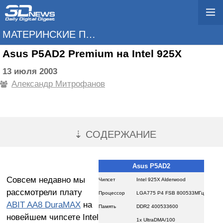
МАТЕРИНСКИЕ ПЛАТЫ
Asus P5AD2 Premium на Intel 925X
13 июля 2003
Александр Митрофанов
⇣ СОДЕРЖАНИЕ
Asus P5AD2
Совсем недавно мы
Чипсет
Intel 925X Alderwood
рассмотрели плату
Процессор
LGA775 P4 FSB 800533МГц
ABIT AA8 DuraMAX
на
Память
DDR2 400533600
новейшем чипсете Intel
1x UltraDMA/100