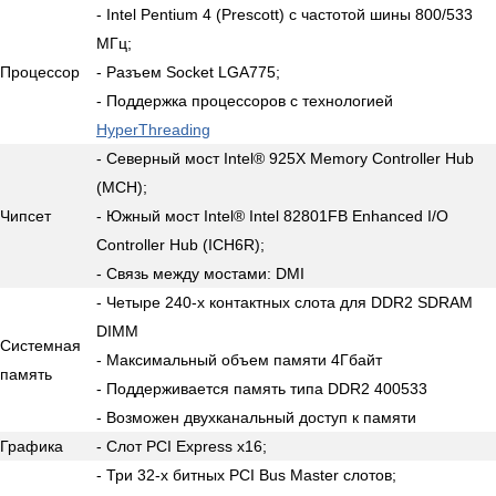
- Intel Pentium 4 (Prescott) с частотой шины 800/533
МГц;
Процессор
- Разъем Socket LGA775;
- Поддержка процессоров с технологией
HyperThreading
- Северный мост Intel® 925X Memory Controller Hub
(MCH);
Чипсет
- Южный мост Intel® Intel 82801FB Enhanced I/O
Controller Hub (ICH6R);
- Связь между мостами: DMI
- Четыре 240-х контактных слота для DDR2 SDRAM
DIMM
Системная
- Максимальный объем памяти 4Гбайт
память
- Поддерживается память типа DDR2 400533
- Возможен двухканальный доступ к памяти
Графика
- Слот PCI Express x16;
- Три 32-х битных PCI Bus Master слотов;