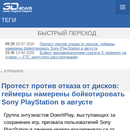
ТЕГИ
→ БОЙКОТ
БЫСТРЫЙ ПЕРЕХОД
09:39
29.07.2026
Протест против отказа от дисков: геймеры
намерены бойкотировать Sony PlayStation в августе
15:36
13.04.2026
Бойкот рекламодателями соцсети X проверят на
сговор — FTC запустило расследование
← В ПРОШЛОЕ
Протест против отказа от дисков:
геймеры намерены бойкотировать
Sony PlayStation в августе
Группа энтузиастов DoesItPlay, выступающих за
сохранение игр, призвала пользователей Sony
PlayStation в течение недели воздерживаться от